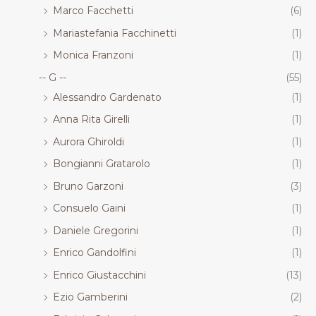
Marco Facchetti
(6)
Mariastefania Facchinetti
(1)
Monica Franzoni
(1)
-- G --
(55)
Alessandro Gardenato
(1)
Anna Rita Girelli
(1)
Aurora Ghiroldi
(1)
Bongianni Gratarolo
(1)
Bruno Garzoni
(3)
Consuelo Gaini
(1)
Daniele Gregorini
(1)
Enrico Gandolfini
(1)
Enrico Giustacchini
(13)
Ezio Gamberini
(2)