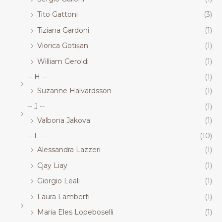
Tito Gattoni
(3)
Tiziana Gardoni
(1)
Viorica Gotișan
(1)
William Geroldi
(1)
-- H --
(1)
Suzanne Halvardsson
(1)
-- J --
(1)
Valbona Jakova
(1)
-- L --
(10)
Alessandra Lazzeri
(1)
Cjay Liay
(1)
Giorgio Leali
(1)
Laura Lamberti
(1)
Maria Eles Lopeboselli
(1)