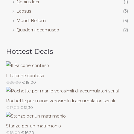
Genius loci
(1)
Lapsus
(3)
Mundi Bellum
(6)
Quaderni ecomuseo
(2)
Hottest Deals
Il Falcone conteso
€
20,00
€
18,00
Pochette per manie verosimili di accumulatori seriali
€
17,00
€
15,30
Stanze per un matrimonio
€
18,00
€
16,20