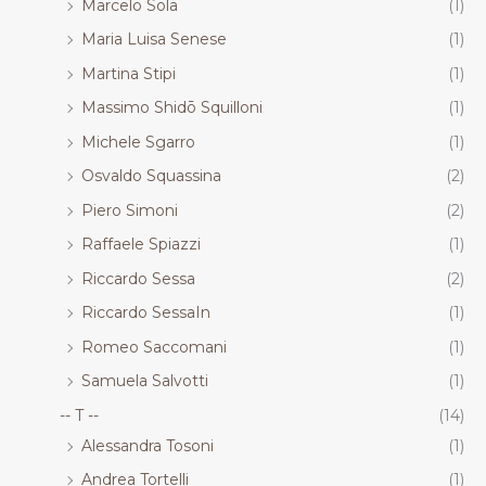
Marcelo Sola
(1)
Maria Luisa Senese
(1)
Martina Stipi
(1)
Massimo Shidō Squilloni
(1)
Michele Sgarro
(1)
Osvaldo Squassina
(2)
Piero Simoni
(2)
Raffaele Spiazzi
(1)
Riccardo Sessa
(2)
Riccardo SessaIn
(1)
Romeo Saccomani
(1)
Samuela Salvotti
(1)
-- T --
(14)
Alessandra Tosoni
(1)
Andrea Tortelli
(1)