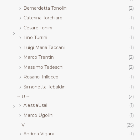
Bernardetta Tonolini
(2)
Caterina Torchiaro
(1)
Cesare Tonini
(1)
Lino Turrini
(1)
Luigi Maria Taccani
(1)
Marco Trentin
(2)
Massimo Tedeschi
(2)
Rosario Trillocco
(1)
Simonetta Tebaldini
(1)
-- U --
(2)
AlessiaUsai
(1)
Marco Ugolini
(1)
-- V --
(25)
Andrea Vigani
(1)