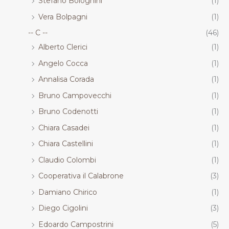
Stefano Bolognini
(1)
Vera Bolpagni
(1)
-- C --
(46)
Alberto Clerici
(1)
Angelo Cocca
(1)
Annalisa Corada
(1)
Bruno Campovecchi
(1)
Bruno Codenotti
(1)
Chiara Casadei
(1)
Chiara Castellini
(1)
Claudio Colombi
(1)
Cooperativa il Calabrone
(3)
Damiano Chirico
(1)
Diego Cigolini
(3)
Edoardo Campostrini
(5)