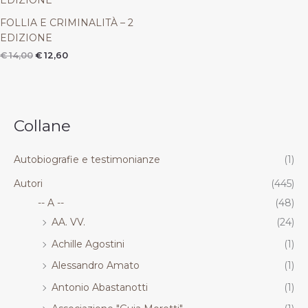
originale
attuale
.
.
.
.
era:
è:
R
R
R
R
FOLLIA E CRIMINALITÀ – 2
€ 14,00.
€ 12,60.
EDIZIONE
T
T
T
T
€
14,00
€
12,60
Collane
Autobiografie e testimonianze
(1)
Autori
(445)
-- A --
(48)
AA. VV.
(24)
Achille Agostini
(1)
Alessandro Amato
(1)
Antonio Abastanotti
(1)