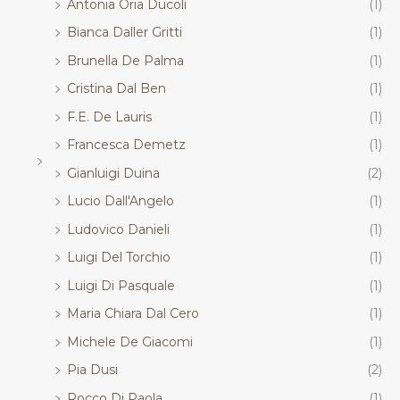
Antonia Oria Ducoli
(1)
Bianca Daller Gritti
(1)
Brunella De Palma
(1)
Cristina Dal Ben
(1)
F.E. De Lauris
(1)
Francesca Demetz
(1)
Gianluigi Duina
(2)
Lucio Dall'Angelo
(1)
Ludovico Danieli
(1)
Luigi Del Torchio
(1)
Luigi Di Pasquale
(1)
Maria Chiara Dal Cero
(1)
Michele De Giacomi
(1)
Pia Dusi
(2)
Rocco Di Paola
(1)