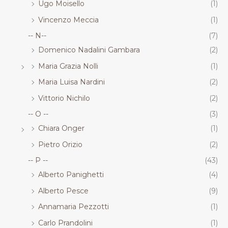
Ugo Moisello
(1)
Vincenzo Meccia
(1)
-- N--
(7)
Domenico Nadalini Gambara
(2)
Maria Grazia Nolli
(1)
Maria Luisa Nardini
(2)
Vittorio Nichilo
(2)
-- O --
(3)
Chiara Onger
(1)
Pietro Orizio
(2)
-- P --
(43)
Alberto Panighetti
(4)
Alberto Pesce
(9)
Annamaria Pezzotti
(1)
Carlo Prandolini
(1)