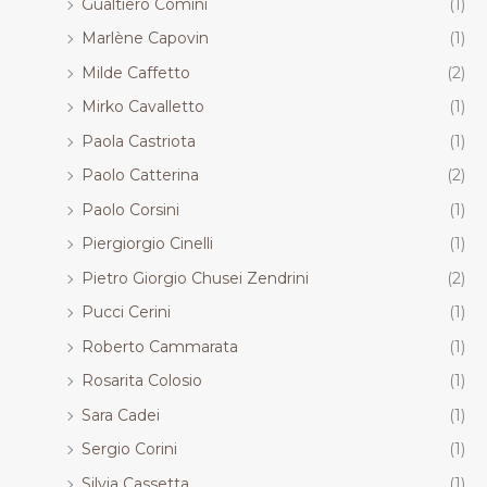
Gualtiero Comini
(1)
Marlène Capovin
(1)
Milde Caffetto
(2)
Mirko Cavalletto
(1)
Paola Castriota
(1)
Paolo Catterina
(2)
Paolo Corsini
(1)
Piergiorgio Cinelli
(1)
Pietro Giorgio Chusei Zendrini
(2)
Pucci Cerini
(1)
Roberto Cammarata
(1)
Rosarita Colosio
(1)
Sara Cadei
(1)
Sergio Corini
(1)
Silvia Cassetta
(1)