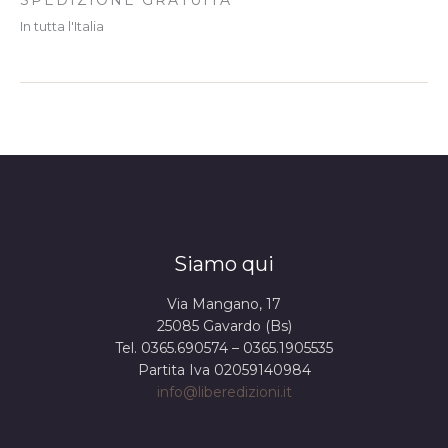
In tutta l'Italia
Siamo qui
Via Mangano, 17
25085 Gavardo (Bs)
Tel. 0365.690574 – 0365.1905535
Partita Iva 02059140984
info@liberedizioni.it