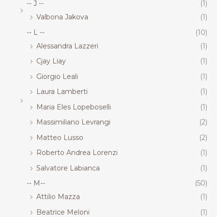
-- J --
(1)
Valbona Jakova
(1)
-- L --
(10)
Alessandra Lazzeri
(1)
Cjay Liay
(1)
Giorgio Leali
(1)
Laura Lamberti
(1)
Maria Eles Lopeboselli
(1)
Massimiliano Levrangi
(2)
Matteo Lusso
(2)
Roberto Andrea Lorenzi
(1)
Salvatore Labianca
(1)
-- M--
(50)
Attilio Mazza
(1)
Beatrice Meloni
(1)