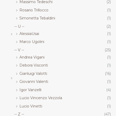
Massimo Tedeschi
(2)
Rosario Trillocco
(1)
Simonetta Tebaldini
(1)
-- U --
(2)
AlessiaUsai
(1)
Marco Ugolini
(1)
-- V --
(25)
Andrea Vigani
(1)
Debora Visconti
(1)
Gianluigi Valotti
(16)
Giovanni Valenti
(1)
Igor Vanzelli
(4)
Lucio Vincenzo Vezzola
(1)
Lucio Vinetti
(1)
-- Z --
(47)