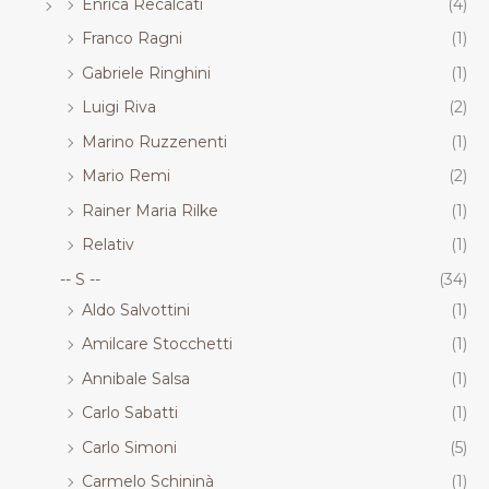
Enrica Recalcati
(4)
Franco Ragni
(1)
Gabriele Ringhini
(1)
Luigi Riva
(2)
Marino Ruzzenenti
(1)
Mario Remi
(2)
Rainer Maria Rilke
(1)
Relativ
(1)
-- S --
(34)
Aldo Salvottini
(1)
Amilcare Stocchetti
(1)
Annibale Salsa
(1)
Carlo Sabatti
(1)
Carlo Simoni
(5)
Carmelo Schininà
(1)