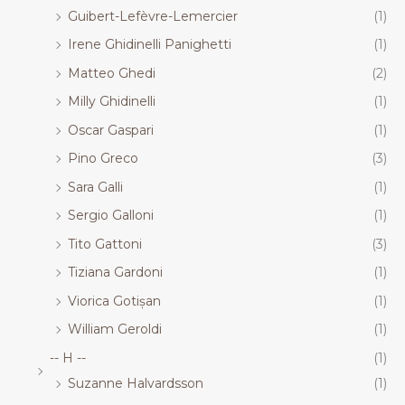
Guibert-Lefèvre-Lemercier
(1)
Irene Ghidinelli Panighetti
(1)
Matteo Ghedi
(2)
Milly Ghidinelli
(1)
Oscar Gaspari
(1)
Pino Greco
(3)
Sara Galli
(1)
Sergio Galloni
(1)
Tito Gattoni
(3)
Tiziana Gardoni
(1)
Viorica Gotișan
(1)
William Geroldi
(1)
-- H --
(1)
Suzanne Halvardsson
(1)