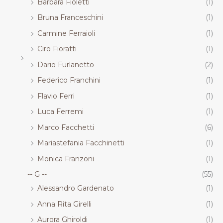
Barbara Fioletti
(1)
Bruna Franceschini
(1)
Carmine Ferraioli
(1)
Ciro Fioratti
(1)
Dario Furlanetto
(2)
Federico Franchini
(1)
Flavio Ferri
(1)
Luca Ferremi
(1)
Marco Facchetti
(6)
Mariastefania Facchinetti
(1)
Monica Franzoni
(1)
-- G --
(55)
Alessandro Gardenato
(1)
Anna Rita Girelli
(1)
Aurora Ghiroldi
(1)