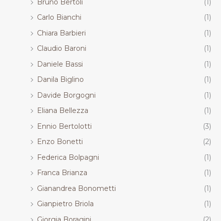
Bruno Bertoli
(1)
Carlo Bianchi
(1)
Chiara Barbieri
(1)
Claudio Baroni
(1)
Daniele Bassi
(1)
Danila Biglino
(1)
Davide Borgogni
(1)
Eliana Bellezza
(1)
Ennio Bertolotti
(3)
Enzo Bonetti
(2)
Federica Bolpagni
(1)
Franca Brianza
(1)
Gianandrea Bonometti
(1)
Gianpietro Briola
(1)
Giorgia Boragini
(2)