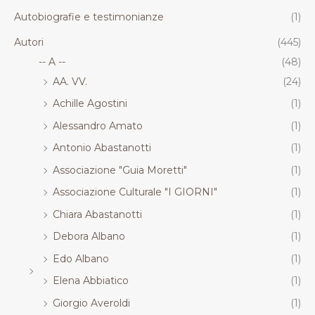
.
.
.
.
Autobiografie e testimonianze
(1)
R
R
R
R
T
T
T
T
Autori
(445)
-- A --
(48)
AA. VV.
(24)
Achille Agostini
(1)
Alessandro Amato
(1)
Antonio Abastanotti
(1)
Associazione "Guia Moretti"
(1)
Associazione Culturale "I GIORNI"
(1)
Chiara Abastanotti
(1)
Debora Albano
(1)
Edo Albano
(1)
Elena Abbiatico
(1)
Giorgio Averoldi
(1)