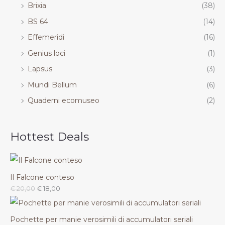
Brixia
(38)
BS 64
(14)
Effemeridi
(16)
Genius loci
(1)
Lapsus
(3)
Mundi Bellum
(6)
Quaderni ecomuseo
(2)
Hottest Deals
Il Falcone conteso
€
20,00
€
18,00
Pochette per manie verosimili di accumulatori seriali