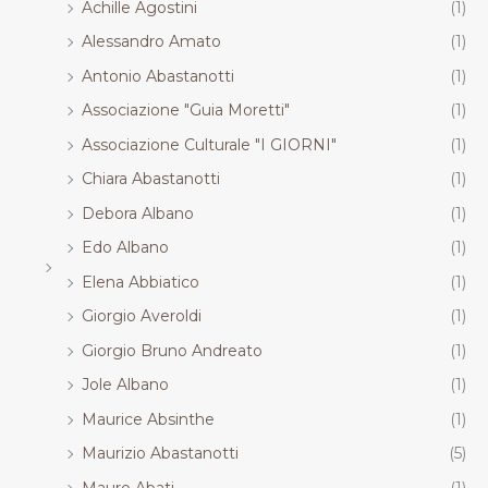
Achille Agostini
(1)
.
.
.
.
R
R
R
R
Alessandro Amato
(1)
T
T
T
T
Antonio Abastanotti
(1)
Associazione "Guia Moretti"
(1)
Associazione Culturale "I GIORNI"
(1)
Chiara Abastanotti
(1)
Debora Albano
(1)
Edo Albano
(1)
Elena Abbiatico
(1)
Giorgio Averoldi
(1)
Giorgio Bruno Andreato
(1)
Jole Albano
(1)
Maurice Absinthe
(1)
Maurizio Abastanotti
(5)
Mauro Abati
(1)