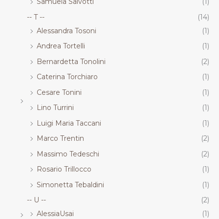
Samuela Salvotti
(1)
-- T --
(14)
Alessandra Tosoni
(1)
Andrea Tortelli
(1)
Bernardetta Tonolini
(2)
Caterina Torchiaro
(1)
Cesare Tonini
(1)
Lino Turrini
(1)
Luigi Maria Taccani
(1)
Marco Trentin
(2)
Massimo Tedeschi
(2)
Rosario Trillocco
(1)
Simonetta Tebaldini
(1)
-- U --
(2)
AlessiaUsai
(1)