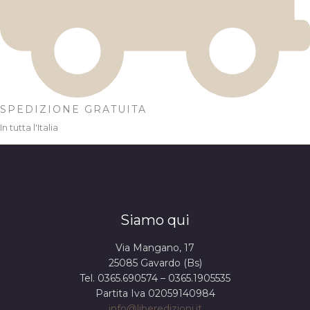
SPEDIZIONE GRATUITA
In tutta l'Italia
Siamo qui
Via Mangano, 17
25085 Gavardo (Bs)
Tel. 0365.690574 – 0365.1905535
Partita Iva 02059140984
info@liberedizioni.it