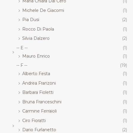
Maria Chiara Dal Cero
(1)
Michele De Giacomi
(1)
Pia Dusi
(2)
Rocco Di Paola
(1)
Silvia Dalzero
(2)
-- E --
(1)
Mauro Enrico
(1)
-- F --
(19)
Alberto Festa
(1)
Andrea Franzoni
(1)
Barbara Fioletti
(1)
Bruna Franceschini
(1)
Carmine Ferraioli
(1)
Ciro Fioratti
(1)
Dario Furlanetto
(2)