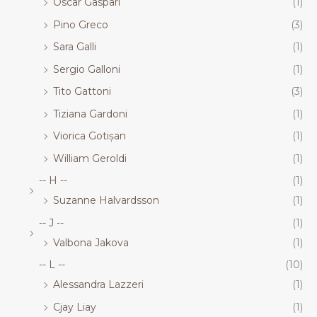
Oscar Gaspari
(1)
Pino Greco
(3)
Sara Galli
(1)
Sergio Galloni
(1)
Tito Gattoni
(3)
Tiziana Gardoni
(1)
Viorica Gotișan
(1)
William Geroldi
(1)
-- H --
(1)
Suzanne Halvardsson
(1)
-- J --
(1)
Valbona Jakova
(1)
-- L --
(10)
Alessandra Lazzeri
(1)
Cjay Liay
(1)