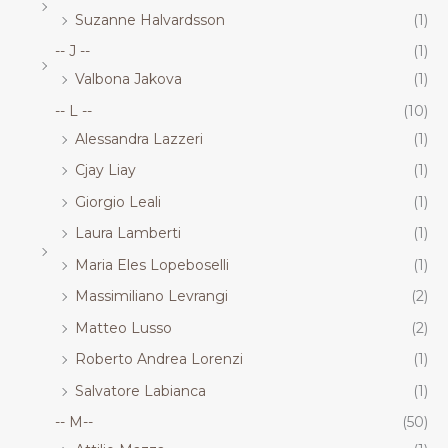
Suzanne Halvardsson
(1)
-- J --
(1)
Valbona Jakova
(1)
-- L --
(10)
Alessandra Lazzeri
(1)
Cjay Liay
(1)
Giorgio Leali
(1)
Laura Lamberti
(1)
Maria Eles Lopeboselli
(1)
Massimiliano Levrangi
(2)
Matteo Lusso
(2)
Roberto Andrea Lorenzi
(1)
Salvatore Labianca
(1)
-- M--
(50)