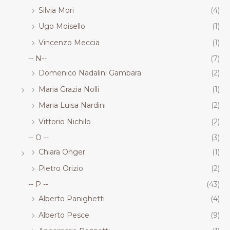
Silvia Mori
(4)
Ugo Moisello
(1)
Vincenzo Meccia
(1)
-- N--
(7)
Domenico Nadalini Gambara
(2)
Maria Grazia Nolli
(1)
Maria Luisa Nardini
(2)
Vittorio Nichilo
(2)
-- O --
(3)
Chiara Onger
(1)
Pietro Orizio
(2)
-- P --
(43)
Alberto Panighetti
(4)
Alberto Pesce
(9)