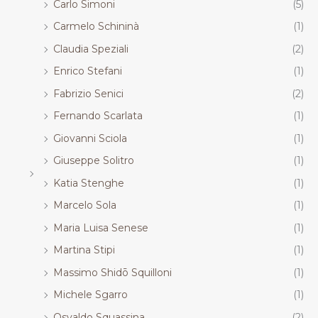
Carlo Simoni
(5)
Carmelo Schininà
(1)
Claudia Speziali
(2)
Enrico Stefani
(1)
Fabrizio Senici
(2)
Fernando Scarlata
(1)
Giovanni Sciola
(1)
Giuseppe Solitro
(1)
Katia Stenghe
(1)
Marcelo Sola
(1)
Maria Luisa Senese
(1)
Martina Stipi
(1)
Massimo Shidō Squilloni
(1)
Michele Sgarro
(1)
Osvaldo Squassina
(2)