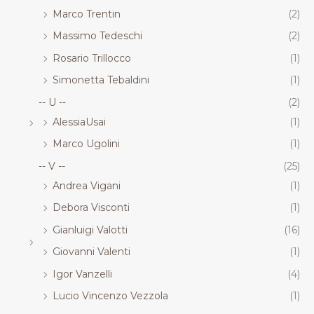
Marco Trentin
(2)
Massimo Tedeschi
(2)
Rosario Trillocco
(1)
Simonetta Tebaldini
(1)
-- U --
(2)
AlessiaUsai
(1)
Marco Ugolini
(1)
-- V --
(25)
Andrea Vigani
(1)
Debora Visconti
(1)
Gianluigi Valotti
(16)
Giovanni Valenti
(1)
Igor Vanzelli
(4)
Lucio Vincenzo Vezzola
(1)