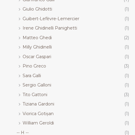
Giulio Ghidotti
(1)
Guibert-Lefèvre-Lemercier
(1)
Irene Ghidinelli Panighetti
(1)
Matteo Ghedi
(2)
Milly Ghidinelli
(1)
Oscar Gaspari
(1)
Pino Greco
(3)
Sara Galli
(1)
Sergio Galloni
(1)
Tito Gattoni
(3)
Tiziana Gardoni
(1)
Viorica Gotișan
(1)
William Geroldi
(1)
-- H --
(1)