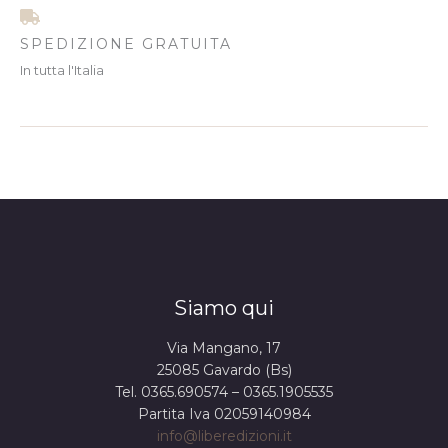
SPEDIZIONE GRATUITA
In tutta l'Italia
Siamo qui
Via Mangano, 17
25085 Gavardo (Bs)
Tel. 0365.690574 – 0365.1905535
Partita Iva 02059140984
info@liberedizioni.it