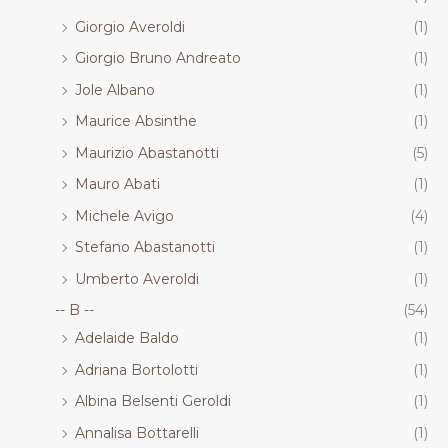
Giorgio Averoldi
(1)
Giorgio Bruno Andreato
(1)
Jole Albano
(1)
Maurice Absinthe
(1)
Maurizio Abastanotti
(5)
Mauro Abati
(1)
Michele Avigo
(4)
Stefano Abastanotti
(1)
Umberto Averoldi
(1)
-- B --
(54)
Adelaide Baldo
(1)
Adriana Bortolotti
(1)
Albina Belsenti Geroldi
(1)
Annalisa Bottarelli
(1)