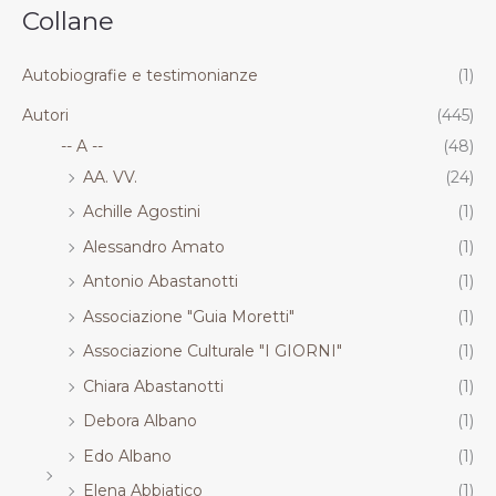
.
.
.
.
Collane
R
R
R
R
T
T
T
T
Autobiografie e testimonianze
(1)
Autori
(445)
-- A --
(48)
AA. VV.
(24)
Achille Agostini
(1)
Alessandro Amato
(1)
Antonio Abastanotti
(1)
Associazione "Guia Moretti"
(1)
Associazione Culturale "I GIORNI"
(1)
Chiara Abastanotti
(1)
Debora Albano
(1)
Edo Albano
(1)
Elena Abbiatico
(1)