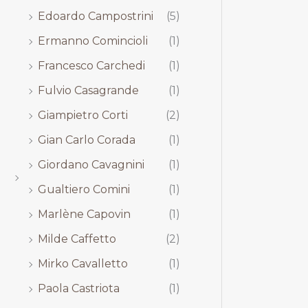
Edoardo Campostrini
(5)
Ermanno Comincioli
(1)
Francesco Carchedi
(1)
Fulvio Casagrande
(1)
Giampietro Corti
(2)
Gian Carlo Corada
(1)
Giordano Cavagnini
(1)
Gualtiero Comini
(1)
Marlène Capovin
(1)
Milde Caffetto
(2)
Mirko Cavalletto
(1)
Paola Castriota
(1)