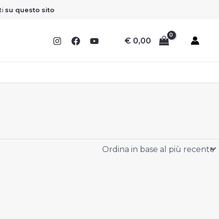
Sconto
Sconto
Sconto
Sconto
ti
su questo sito
€
0,00
I
I
I
I
F
F
F
F