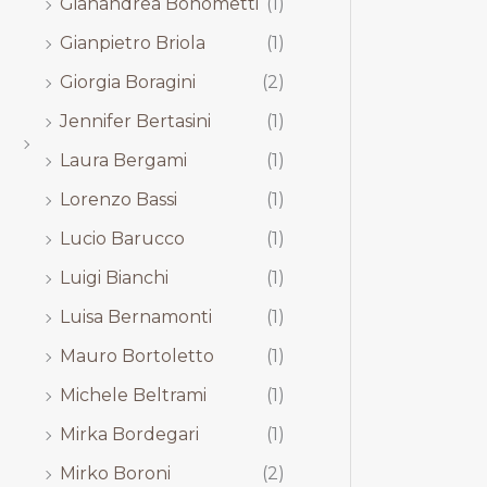
Gianandrea Bonometti
(1)
Gianpietro Briola
(1)
Giorgia Boragini
(2)
Jennifer Bertasini
(1)
Laura Bergami
(1)
Lorenzo Bassi
(1)
Lucio Barucco
(1)
Luigi Bianchi
(1)
Luisa Bernamonti
(1)
Mauro Bortoletto
(1)
Michele Beltrami
(1)
Mirka Bordegari
(1)
Mirko Boroni
(2)