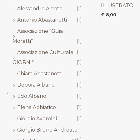
,
,
,
,
ILLUSTRATO
Alessandro Amato
(1)
0
0
0
0
0
0
0
0
€
8,00
Antonio Abastanotti
(1)
.
.
.
.
Associazione "Guia
Moretti"
(1)
Associazione Culturale "I
GIORNI"
(1)
Chiara Abastanotti
(1)
Debora Albano
(1)
Edo Albano
(1)
Elena Abbiatico
(1)
Giorgio Averoldi
(1)
Giorgio Bruno Andreato
(1)