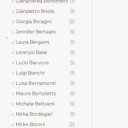
Gianandrea Bonometti
(1)
Gianpietro Briola
(1)
Giorgia Boragini
(2)
Jennifer Bertasini
(1)
Laura Bergami
(1)
Lorenzo Bassi
(1)
Lucio Barucco
(1)
Luigi Bianchi
(1)
Luisa Bernamonti
(1)
Mauro Bortoletto
(1)
Michele Beltrami
(1)
Mirka Bordegari
(1)
Mirko Boroni
(2)