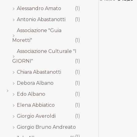
,
,
,
,
Alessandro Amato
(1)
0
0
0
0
0
0
0
0
Antonio Abastanotti
(1)
.
.
.
.
Associazione "Guia
Moretti"
(1)
Associazione Culturale "I
GIORNI"
(1)
Chiara Abastanotti
(1)
Debora Albano
(1)
Edo Albano
(1)
Elena Abbiatico
(1)
Giorgio Averoldi
(1)
Giorgio Bruno Andreato
(1)