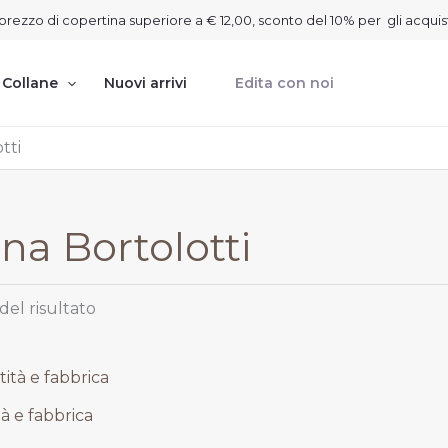
on prezzo di copertina superiore a € 12,00, sconto del 10% per gli acquis
Collane
Nuovi arrivi
Edita con noi
tti
na Bortolotti
del risultato
rezzo
ttuale
à e fabbrica
 16,20.