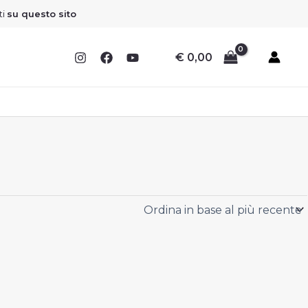
Sconto
Sconto
Sconto
Sconto
ti
su questo sito
€
0,00
I
I
I
I
F
F
F
F