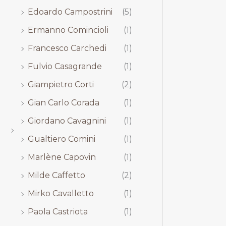
Edoardo Campostrini
(5)
Ermanno Comincioli
(1)
Francesco Carchedi
(1)
Fulvio Casagrande
(1)
Giampietro Corti
(2)
Gian Carlo Corada
(1)
Giordano Cavagnini
(1)
Gualtiero Comini
(1)
Marlène Capovin
(1)
Milde Caffetto
(2)
Mirko Cavalletto
(1)
Paola Castriota
(1)