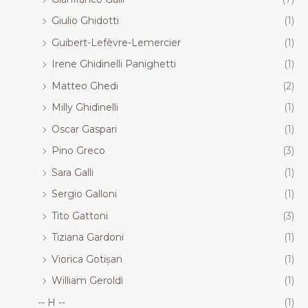
Giulio Ghidotti
(1)
Guibert-Lefèvre-Lemercier
(1)
Irene Ghidinelli Panighetti
(1)
Matteo Ghedi
(2)
Milly Ghidinelli
(1)
Oscar Gaspari
(1)
Pino Greco
(3)
Sara Galli
(1)
Sergio Galloni
(1)
Tito Gattoni
(3)
Tiziana Gardoni
(1)
Viorica Gotișan
(1)
William Geroldi
(1)
-- H --
(1)