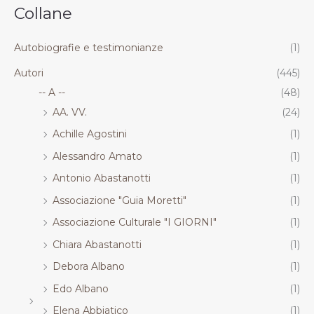
.
.
.
.
Collane
R
R
R
R
T
T
T
T
Autobiografie e testimonianze
(1)
Autori
(445)
-- A --
(48)
AA. VV.
(24)
Achille Agostini
(1)
Alessandro Amato
(1)
Antonio Abastanotti
(1)
Associazione "Guia Moretti"
(1)
Associazione Culturale "I GIORNI"
(1)
Chiara Abastanotti
(1)
Debora Albano
(1)
Edo Albano
(1)
Elena Abbiatico
(1)