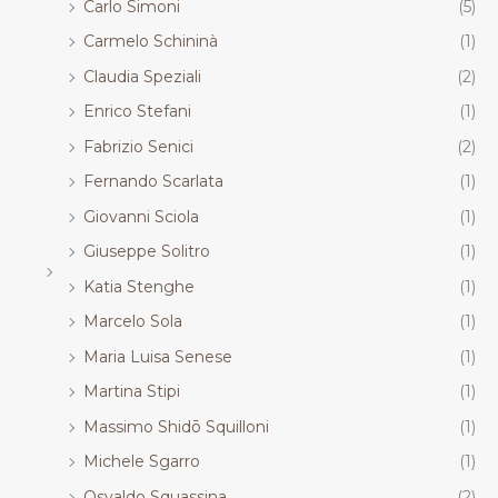
Carlo Simoni
(5)
Carmelo Schininà
(1)
Claudia Speziali
(2)
Enrico Stefani
(1)
Fabrizio Senici
(2)
Fernando Scarlata
(1)
Giovanni Sciola
(1)
Giuseppe Solitro
(1)
Katia Stenghe
(1)
Marcelo Sola
(1)
Maria Luisa Senese
(1)
Martina Stipi
(1)
Massimo Shidō Squilloni
(1)
Michele Sgarro
(1)
Osvaldo Squassina
(2)