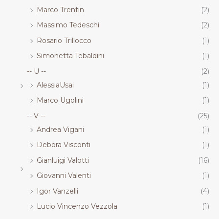
Marco Trentin
(2)
Massimo Tedeschi
(2)
Rosario Trillocco
(1)
Simonetta Tebaldini
(1)
-- U --
(2)
AlessiaUsai
(1)
Marco Ugolini
(1)
-- V --
(25)
Andrea Vigani
(1)
Debora Visconti
(1)
Gianluigi Valotti
(16)
Giovanni Valenti
(1)
Igor Vanzelli
(4)
Lucio Vincenzo Vezzola
(1)