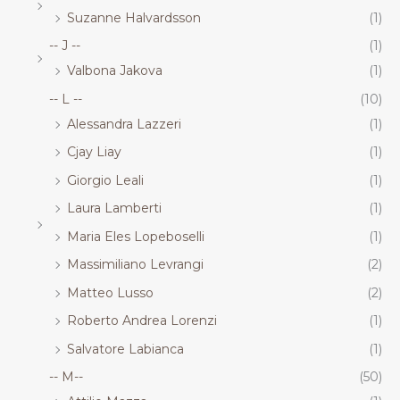
Suzanne Halvardsson
(1)
-- J --
(1)
Valbona Jakova
(1)
-- L --
(10)
Alessandra Lazzeri
(1)
Cjay Liay
(1)
Giorgio Leali
(1)
Laura Lamberti
(1)
Maria Eles Lopeboselli
(1)
Massimiliano Levrangi
(2)
Matteo Lusso
(2)
Roberto Andrea Lorenzi
(1)
Salvatore Labianca
(1)
-- M--
(50)