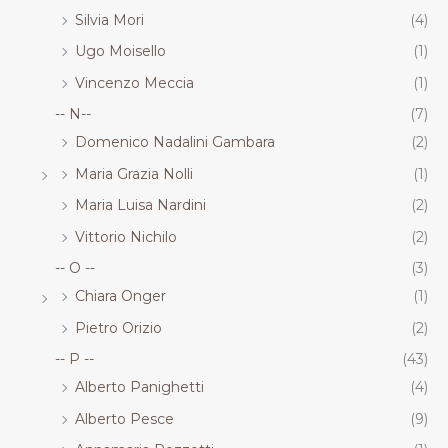
Silvia Mori
(4)
Ugo Moisello
(1)
Vincenzo Meccia
(1)
-- N--
(7)
Domenico Nadalini Gambara
(2)
Maria Grazia Nolli
(1)
Maria Luisa Nardini
(2)
Vittorio Nichilo
(2)
-- O --
(3)
Chiara Onger
(1)
Pietro Orizio
(2)
-- P --
(43)
Alberto Panighetti
(4)
Alberto Pesce
(9)