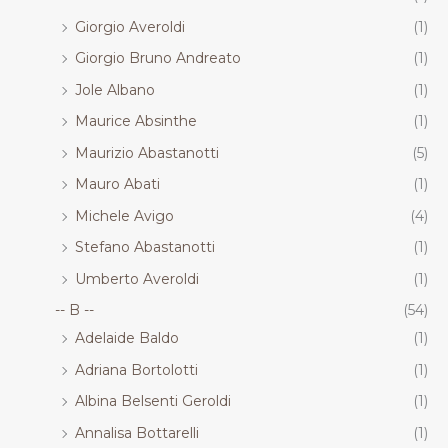
Giorgio Averoldi
(1)
Giorgio Bruno Andreato
(1)
Jole Albano
(1)
Maurice Absinthe
(1)
Maurizio Abastanotti
(5)
Mauro Abati
(1)
Michele Avigo
(4)
Stefano Abastanotti
(1)
Umberto Averoldi
(1)
-- B --
(54)
Adelaide Baldo
(1)
Adriana Bortolotti
(1)
Albina Belsenti Geroldi
(1)
Annalisa Bottarelli
(1)