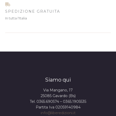
SPEDIZIONE GRATUITA
In tutta l'Italia
Siamo qui
Via Mangano, 17
25085 Gavardo (Bs)
Tel. 0365.690574 – 0365.1905535
Partita Iva 02059140984
info@liberedizioni.it