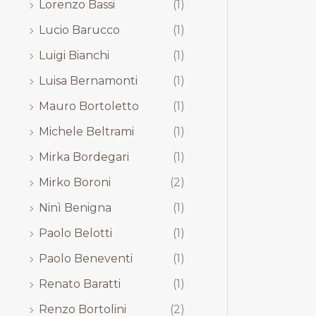
Lorenzo Bassi
(1)
Lucio Barucco
(1)
Luigi Bianchi
(1)
Luisa Bernamonti
(1)
Mauro Bortoletto
(1)
Michele Beltrami
(1)
Mirka Bordegari
(1)
Mirko Boroni
(2)
Ninì Benigna
(1)
Paolo Belotti
(1)
Paolo Beneventi
(1)
Renato Baratti
(1)
Renzo Bortolini
(2)