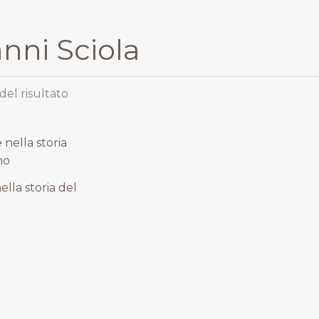
nni Sciola
del risultato
rezzo
tuale
la storia del
13,50.