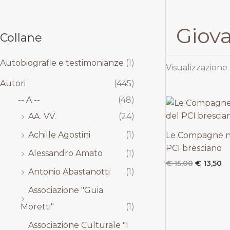
,
,
,
,
0
0
0
0
0
0
0
0
Giova
.
.
.
.
Collane
Autobiografie e testimonianze
(1)
Visualizzazione 
Autori
(445)
-- A --
(48)
Il
Il
prezzo
p
AA. VV.
(24)
originale
at
era:
è:
Achille Agostini
(1)
Le Compagne nel
€ 15,00.
€ 
PCI bresciano
Alessandro Amato
(1)
€
15,00
€
13,50
Antonio Abastanotti
(1)
Associazione "Guia
Moretti"
(1)
Associazione Culturale "I