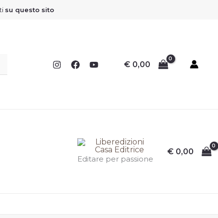
Sconto
Sconto
Sconto
Sconto
ti
su questo sito
€
0,00
€
0,00
I
I
I
I
Editare per passione
F
F
F
F