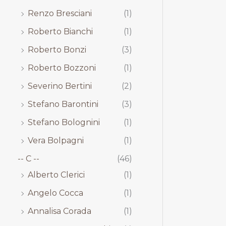
Renzo Bresciani
(1)
Roberto Bianchi
(1)
Roberto Bonzi
(3)
Roberto Bozzoni
(1)
Severino Bertini
(2)
Stefano Barontini
(3)
Stefano Bolognini
(1)
Vera Bolpagni
(1)
-- C --
(46)
Alberto Clerici
(1)
Angelo Cocca
(1)
Annalisa Corada
(1)