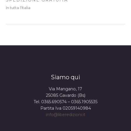
In tutta l'Italia
Siamo qui
Via Mangano, 17
25085 Gavardo (Bs)
Tel. 0365.690574 – 0365.1905535
Partita Iva 02059140984
info@liberedizioni.it