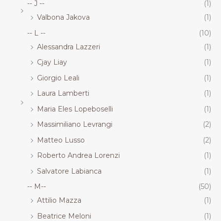
-- J --
(1)
Valbona Jakova
(1)
-- L --
(10)
Alessandra Lazzeri
(1)
Cjay Liay
(1)
Giorgio Leali
(1)
Laura Lamberti
(1)
Maria Eles Lopeboselli
(1)
Massimiliano Levrangi
(2)
Matteo Lusso
(2)
Roberto Andrea Lorenzi
(1)
Salvatore Labianca
(1)
-- M--
(50)
Attilio Mazza
(1)
Beatrice Meloni
(1)