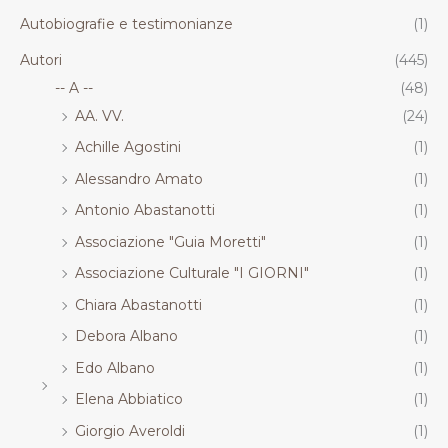
.
.
.
.
Autobiografie e testimonianze
(1)
R
R
R
R
T
T
T
T
Autori
(445)
-- A --
(48)
AA. VV.
(24)
Achille Agostini
(1)
Alessandro Amato
(1)
Antonio Abastanotti
(1)
Associazione "Guia Moretti"
(1)
Associazione Culturale "I GIORNI"
(1)
Chiara Abastanotti
(1)
Debora Albano
(1)
Edo Albano
(1)
Elena Abbiatico
(1)
Giorgio Averoldi
(1)