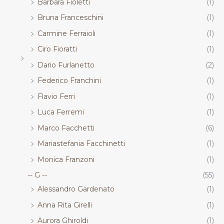
Barbara Fioletti
(1)
Bruna Franceschini
(1)
Carmine Ferraioli
(1)
Ciro Fioratti
(1)
Dario Furlanetto
(2)
Federico Franchini
(1)
Flavio Ferri
(1)
Luca Ferremi
(1)
Marco Facchetti
(6)
Mariastefania Facchinetti
(1)
Monica Franzoni
(1)
-- G --
(55)
Alessandro Gardenato
(1)
Anna Rita Girelli
(1)
Aurora Ghiroldi
(1)