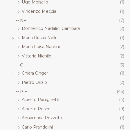
Ugo Moisello
(1)
Vincenzo Meccia
(1)
-- N--
(7)
Domenico Nadalini Gambara
(2)
Maria Grazia Nolli
(1)
Maria Luisa Nardini
(2)
Vittorio Nichilo
(2)
-- O --
(3)
Chiara Onger
(1)
Pietro Orizio
(2)
-- P --
(43)
Alberto Panighetti
(4)
Alberto Pesce
(9)
Annamaria Pezzotti
(1)
Carlo Prandolini
(1)