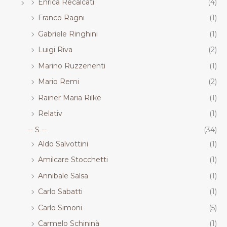
Enrica Recalcati
(4)
Franco Ragni
(1)
Gabriele Ringhini
(1)
Luigi Riva
(2)
Marino Ruzzenenti
(1)
Mario Remi
(2)
Rainer Maria Rilke
(1)
Relativ
(1)
-- S --
(34)
Aldo Salvottini
(1)
Amilcare Stocchetti
(1)
Annibale Salsa
(1)
Carlo Sabatti
(1)
Carlo Simoni
(5)
Carmelo Schininà
(1)