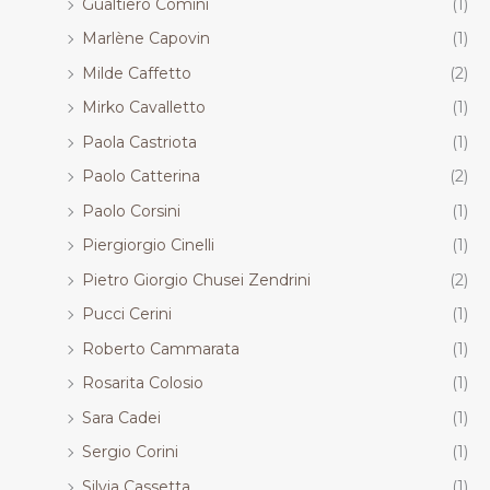
Gualtiero Comini
(1)
Marlène Capovin
(1)
Milde Caffetto
(2)
Mirko Cavalletto
(1)
Paola Castriota
(1)
Paolo Catterina
(2)
Paolo Corsini
(1)
Piergiorgio Cinelli
(1)
Pietro Giorgio Chusei Zendrini
(2)
Pucci Cerini
(1)
Roberto Cammarata
(1)
Rosarita Colosio
(1)
Sara Cadei
(1)
Sergio Corini
(1)
Silvia Cassetta
(1)