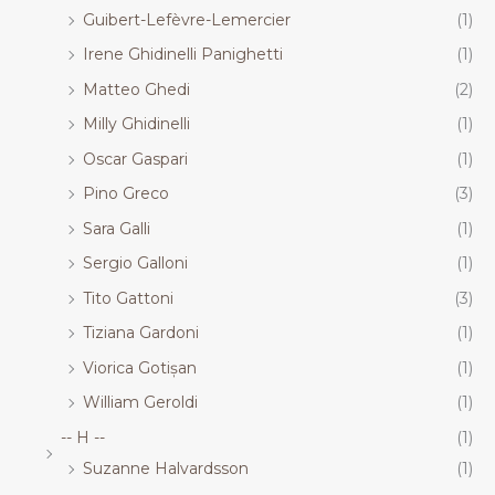
Guibert-Lefèvre-Lemercier
(1)
Irene Ghidinelli Panighetti
(1)
Matteo Ghedi
(2)
Milly Ghidinelli
(1)
Oscar Gaspari
(1)
Pino Greco
(3)
Sara Galli
(1)
Sergio Galloni
(1)
Tito Gattoni
(3)
Tiziana Gardoni
(1)
Viorica Gotișan
(1)
William Geroldi
(1)
-- H --
(1)
Suzanne Halvardsson
(1)