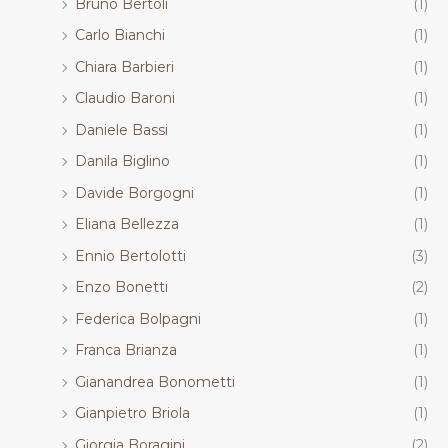
Bruno Bertoli
(1)
Carlo Bianchi
(1)
Chiara Barbieri
(1)
Claudio Baroni
(1)
Daniele Bassi
(1)
Danila Biglino
(1)
Davide Borgogni
(1)
Eliana Bellezza
(1)
Ennio Bertolotti
(3)
Enzo Bonetti
(2)
Federica Bolpagni
(1)
Franca Brianza
(1)
Gianandrea Bonometti
(1)
Gianpietro Briola
(1)
Giorgia Boragini
(2)