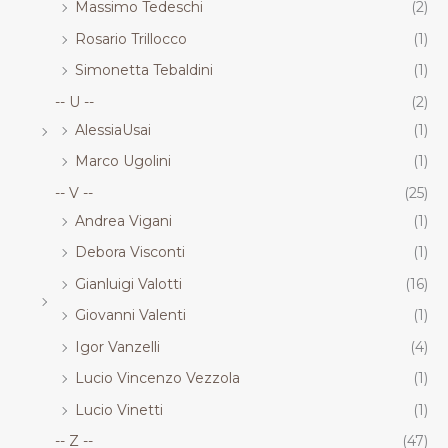
Massimo Tedeschi
(2)
Rosario Trillocco
(1)
Simonetta Tebaldini
(1)
-- U --
(2)
AlessiaUsai
(1)
Marco Ugolini
(1)
-- V --
(25)
Andrea Vigani
(1)
Debora Visconti
(1)
Gianluigi Valotti
(16)
Giovanni Valenti
(1)
Igor Vanzelli
(4)
Lucio Vincenzo Vezzola
(1)
Lucio Vinetti
(1)
-- Z --
(47)