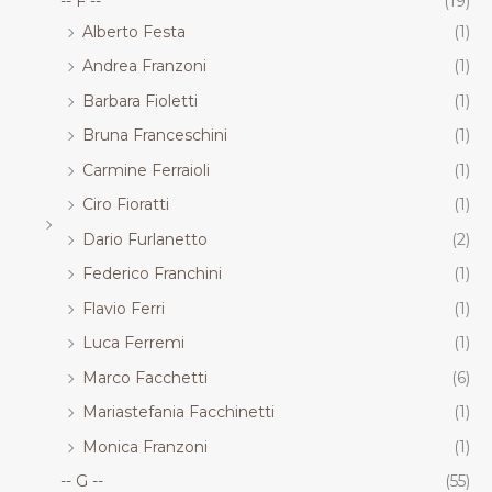
-- F --
(19)
Alberto Festa
(1)
Andrea Franzoni
(1)
Barbara Fioletti
(1)
Bruna Franceschini
(1)
Carmine Ferraioli
(1)
Ciro Fioratti
(1)
Dario Furlanetto
(2)
Federico Franchini
(1)
Flavio Ferri
(1)
Luca Ferremi
(1)
Marco Facchetti
(6)
Mariastefania Facchinetti
(1)
Monica Franzoni
(1)
-- G --
(55)