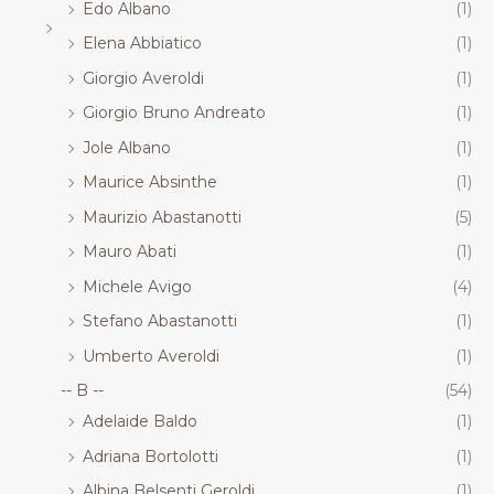
Edo Albano
(1)
Elena Abbiatico
(1)
Giorgio Averoldi
(1)
Giorgio Bruno Andreato
(1)
Jole Albano
(1)
Maurice Absinthe
(1)
Maurizio Abastanotti
(5)
Mauro Abati
(1)
Michele Avigo
(4)
Stefano Abastanotti
(1)
Umberto Averoldi
(1)
-- B --
(54)
Adelaide Baldo
(1)
Adriana Bortolotti
(1)
Albina Belsenti Geroldi
(1)