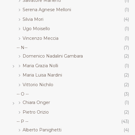
Salvatore Manenti
(1)
Serena Agnese Melloni
(1)
Silvia Mori
(4)
Ugo Moisello
(1)
Vincenzo Meccia
(1)
-- N--
(7)
Domenico Nadalini Gambara
(2)
Maria Grazia Nolli
(1)
Maria Luisa Nardini
(2)
Vittorio Nichilo
(2)
-- O --
(3)
Chiara Onger
(1)
Pietro Orizio
(2)
-- P --
(43)
Alberto Panighetti
(4)