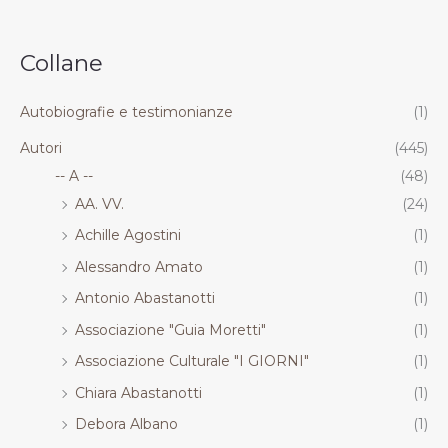
.
.
.
.
R
R
R
R
Collane
T
T
T
T
Autobiografie e testimonianze
(1)
Autori
(445)
-- A --
(48)
AA. VV.
(24)
Achille Agostini
(1)
Alessandro Amato
(1)
Antonio Abastanotti
(1)
Associazione "Guia Moretti"
(1)
Associazione Culturale "I GIORNI"
(1)
Chiara Abastanotti
(1)
Debora Albano
(1)