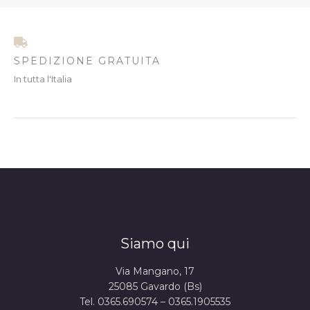
SPEDIZIONE GRATUITA
In tutta l'Italia
Siamo qui
Via Mangano, 17
25085 Gavardo (Bs)
Tel. 0365.690574 – 0365.1905535