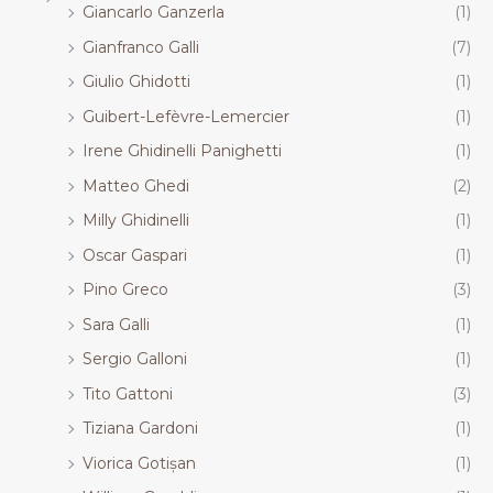
Giancarlo Ganzerla
(1)
Gianfranco Galli
(7)
Giulio Ghidotti
(1)
Guibert-Lefèvre-Lemercier
(1)
Irene Ghidinelli Panighetti
(1)
Matteo Ghedi
(2)
Milly Ghidinelli
(1)
Oscar Gaspari
(1)
Pino Greco
(3)
Sara Galli
(1)
Sergio Galloni
(1)
Tito Gattoni
(3)
Tiziana Gardoni
(1)
Viorica Gotișan
(1)