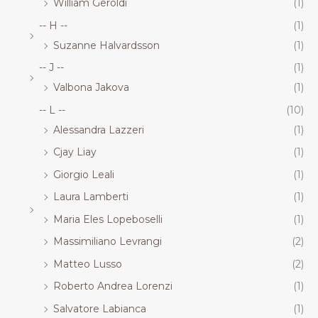
William Geroldi
(1)
-- H --
(1)
Suzanne Halvardsson
(1)
-- J --
(1)
Valbona Jakova
(1)
-- L --
(10)
Alessandra Lazzeri
(1)
Cjay Liay
(1)
Giorgio Leali
(1)
Laura Lamberti
(1)
Maria Eles Lopeboselli
(1)
Massimiliano Levrangi
(2)
Matteo Lusso
(2)
Roberto Andrea Lorenzi
(1)
Salvatore Labianca
(1)