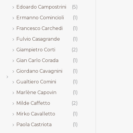
Edoardo Campostrini
(5)
Ermanno Comincioli
(1)
Francesco Carchedi
(1)
Fulvio Casagrande
(1)
Giampietro Corti
(2)
Gian Carlo Corada
(1)
Giordano Cavagnini
(1)
Gualtiero Comini
(1)
Marlène Capovin
(1)
Milde Caffetto
(2)
Mirko Cavalletto
(1)
Paola Castriota
(1)