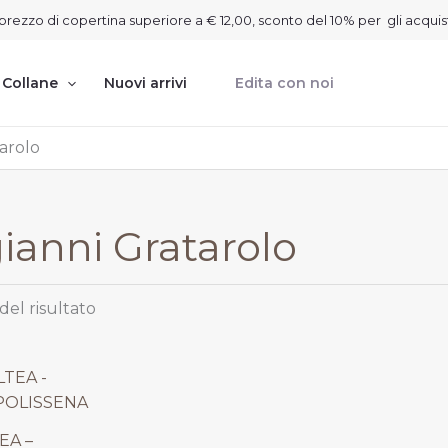
on prezzo di copertina superiore a € 12,00, sconto del 10% per gli acquis
Collane
Nuovi arrivi
Edita con noi
arolo
ianni Gratarolo
del risultato
rezzo
e
ttuale
:
EA –
 22,50.