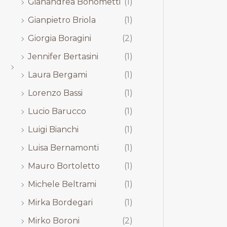
Gianandrea Bonometti
(1)
Gianpietro Briola
(1)
Giorgia Boragini
(2)
Jennifer Bertasini
(1)
Laura Bergami
(1)
Lorenzo Bassi
(1)
Lucio Barucco
(1)
Luigi Bianchi
(1)
Luisa Bernamonti
(1)
Mauro Bortoletto
(1)
Michele Beltrami
(1)
Mirka Bordegari
(1)
Mirko Boroni
(2)