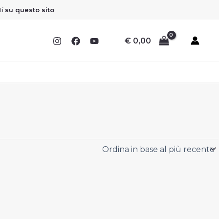
Sconto
Sconto
Sconto
Sconto
ti
su questo sito
€
0,00
I
I
I
I
F
F
F
F