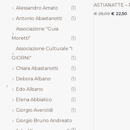
,
,
,
,
ASTIANATTE –
Alessandro Amato
(1)
0
0
0
0
0
0
0
0
€
25,00
€
22,50
Antonio Abastanotti
(1)
.
.
.
.
Associazione "Guia
Moretti"
(1)
Associazione Culturale "I
GIORNI"
(1)
Chiara Abastanotti
(1)
Debora Albano
(1)
Edo Albano
(1)
Elena Abbiatico
(1)
Giorgio Averoldi
(1)
Giorgio Bruno Andreato
(1)