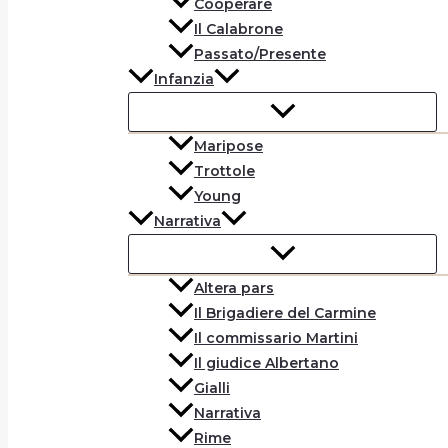
Cooperare
Il Calabrone
Passato/Presente
Infanzia
Maripose
Trottole
Young
Narrativa
Altera pars
Il Brigadiere del Carmine
Il commissario Martini
Il giudice Albertano
Gialli
Narrativa
Rime