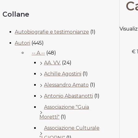
C
Collane
Visuali
Autobiografie e testimonianze
(1)
Autori
(445)
€
-- A --
(48)
AA. VV.
(24)
Achille Agostini
(1)
Alessandro Amato
(1)
Antonio Abastanotti
(1)
Associazione "Guia
Moretti"
(1)
Associazione Culturale
"I GIORNI"
(1)