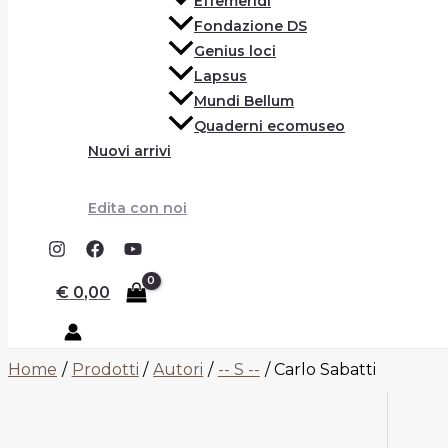
Effemeridi
Fondazione DS
Genius loci
Lapsus
Mundi Bellum
Quaderni ecomuseo
Nuovi arrivi
Edita con noi
€
0,00
Home
Prodotti
Autori
-- S --
Carlo Sabatti