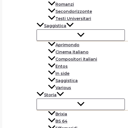
Romanzi
Secondorizzonte
Testi Universitari
Saggistica
Aprimondo
Cinema italiano
Compositori italiani
Entos
In side
Saggistica
Various
Storia
Brixia
BS 64