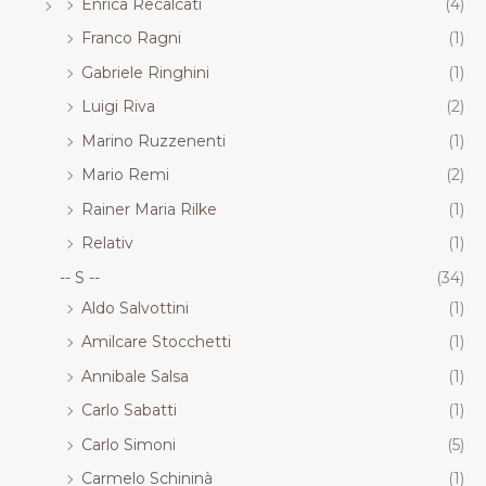
Enrica Recalcati
(4)
Franco Ragni
(1)
Gabriele Ringhini
(1)
Luigi Riva
(2)
Marino Ruzzenenti
(1)
Mario Remi
(2)
Rainer Maria Rilke
(1)
Relativ
(1)
-- S --
(34)
Aldo Salvottini
(1)
Amilcare Stocchetti
(1)
Annibale Salsa
(1)
Carlo Sabatti
(1)
Carlo Simoni
(5)
Carmelo Schininà
(1)