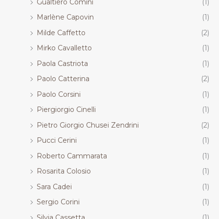
Gualtiero Comini
(1)
Marlène Capovin
(1)
Milde Caffetto
(2)
Mirko Cavalletto
(1)
Paola Castriota
(1)
Paolo Catterina
(2)
Paolo Corsini
(1)
Piergiorgio Cinelli
(1)
Pietro Giorgio Chusei Zendrini
(2)
Pucci Cerini
(1)
Roberto Cammarata
(1)
Rosarita Colosio
(1)
Sara Cadei
(1)
Sergio Corini
(1)
Silvia Cassetta
(1)