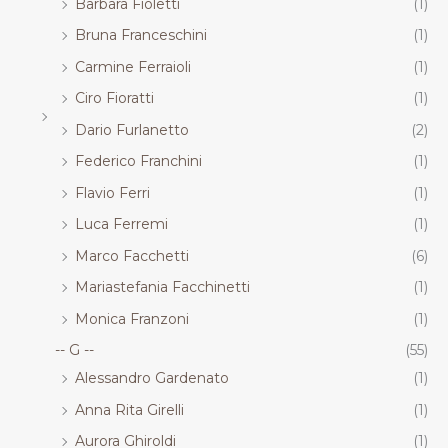
Barbara Fioletti
(1)
Bruna Franceschini
(1)
Carmine Ferraioli
(1)
Ciro Fioratti
(1)
Dario Furlanetto
(2)
Federico Franchini
(1)
Flavio Ferri
(1)
Luca Ferremi
(1)
Marco Facchetti
(6)
Mariastefania Facchinetti
(1)
Monica Franzoni
(1)
-- G --
(55)
Alessandro Gardenato
(1)
Anna Rita Girelli
(1)
Aurora Ghiroldi
(1)