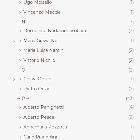
Ugo Moisello
(1)
Vincenzo Meccia
(1)
-- N--
(7)
Domenico Nadalini Gambara
(2)
Maria Grazia Nolli
(1)
Maria Luisa Nardini
(2)
Vittorio Nichilo
(2)
-- O --
(3)
Chiara Onger
(1)
Pietro Orizio
(2)
-- P --
(43)
Alberto Panighetti
(4)
Alberto Pesce
(9)
Annamaria Pezzotti
(1)
Carlo Prandolini
(1)