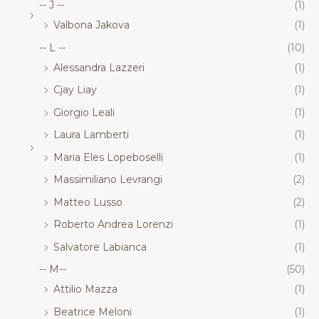
-- J --
(1)
Valbona Jakova
(1)
-- L --
(10)
Alessandra Lazzeri
(1)
Cjay Liay
(1)
Giorgio Leali
(1)
Laura Lamberti
(1)
Maria Eles Lopeboselli
(1)
Massimiliano Levrangi
(2)
Matteo Lusso
(2)
Roberto Andrea Lorenzi
(1)
Salvatore Labianca
(1)
-- M--
(50)
Attilio Mazza
(1)
Beatrice Meloni
(1)