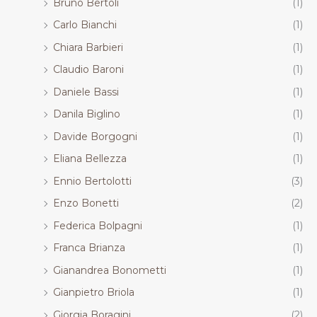
Bruno Bertoli
(1)
Carlo Bianchi
(1)
Chiara Barbieri
(1)
Claudio Baroni
(1)
Daniele Bassi
(1)
Danila Biglino
(1)
Davide Borgogni
(1)
Eliana Bellezza
(1)
Ennio Bertolotti
(3)
Enzo Bonetti
(2)
Federica Bolpagni
(1)
Franca Brianza
(1)
Gianandrea Bonometti
(1)
Gianpietro Briola
(1)
Giorgia Boragini
(2)