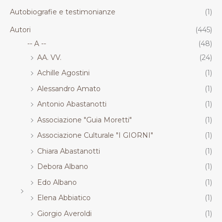
Autobiografie e testimonianze
(1)
Autori
(445)
-- A --
(48)
AA. VV.
(24)
Achille Agostini
(1)
Alessandro Amato
(1)
Antonio Abastanotti
(1)
Associazione "Guia Moretti"
(1)
Associazione Culturale "I GIORNI"
(1)
Chiara Abastanotti
(1)
Debora Albano
(1)
Edo Albano
(1)
Elena Abbiatico
(1)
Giorgio Averoldi
(1)