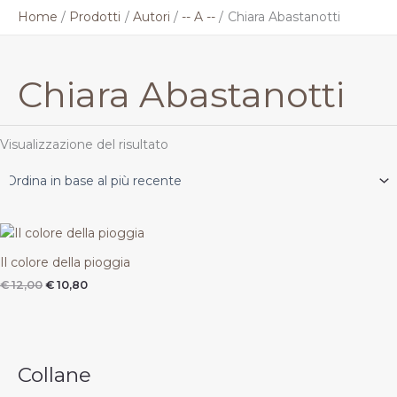
Vai
Home
Prodotti
Autori
-- A --
Chiara Abastanotti
al
contenuto
Chiara Abastanotti
Visualizzazione del risultato
Il
Il
prezzo
prezzo
originale
attuale
Il colore della pioggia
era:
è:
€
12,00
€
10,80
€ 12,00.
€ 10,80.
Collane