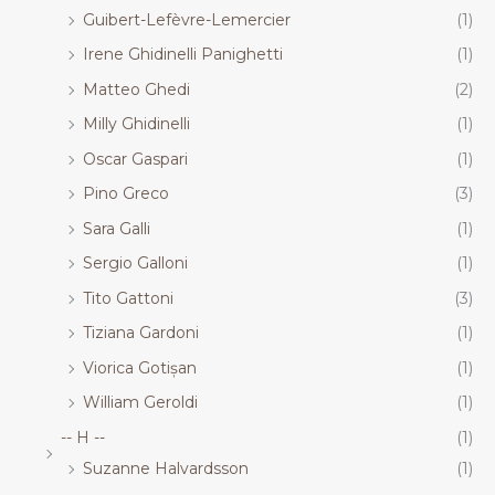
Guibert-Lefèvre-Lemercier
(1)
Irene Ghidinelli Panighetti
(1)
Matteo Ghedi
(2)
Milly Ghidinelli
(1)
Oscar Gaspari
(1)
Pino Greco
(3)
Sara Galli
(1)
Sergio Galloni
(1)
Tito Gattoni
(3)
Tiziana Gardoni
(1)
Viorica Gotișan
(1)
William Geroldi
(1)
-- H --
(1)
Suzanne Halvardsson
(1)