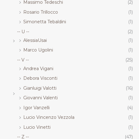
Massimo Tedeschi
(2)
Rosario Trillocco
(1)
Simonetta Tebaldini
(1)
-- U --
(2)
AlessiaUsai
(1)
Marco Ugolini
(1)
-- V --
(25)
Andrea Vigani
(1)
Debora Visconti
(1)
Gianluigi Valotti
(16)
Giovanni Valenti
(1)
Igor Vanzelli
(4)
Lucio Vincenzo Vezzola
(1)
Lucio Vinetti
(1)
-- Z --
(47)