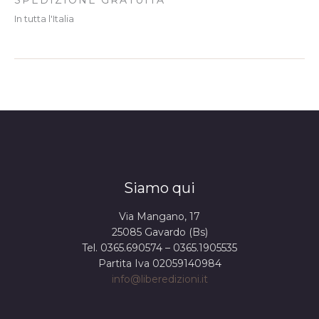
In tutta l'Italia
Siamo qui
Via Mangano, 17
25085 Gavardo (Bs)
Tel. 0365.690574 – 0365.1905535
Partita Iva 02059140984
info@liberedizioni.it