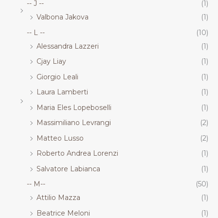
-- J --
(1)
Valbona Jakova
(1)
-- L --
(10)
Alessandra Lazzeri
(1)
Cjay Liay
(1)
Giorgio Leali
(1)
Laura Lamberti
(1)
Maria Eles Lopeboselli
(1)
Massimiliano Levrangi
(2)
Matteo Lusso
(2)
Roberto Andrea Lorenzi
(1)
Salvatore Labianca
(1)
-- M--
(50)
Attilio Mazza
(1)
Beatrice Meloni
(1)