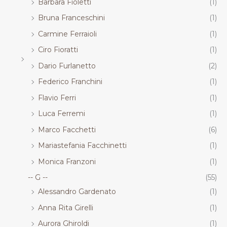
Barbara Fioletti
(1)
Bruna Franceschini
(1)
Carmine Ferraioli
(1)
Ciro Fioratti
(1)
Dario Furlanetto
(2)
Federico Franchini
(1)
Flavio Ferri
(1)
Luca Ferremi
(1)
Marco Facchetti
(6)
Mariastefania Facchinetti
(1)
Monica Franzoni
(1)
-- G --
(55)
Alessandro Gardenato
(1)
Anna Rita Girelli
(1)
Aurora Ghiroldi
(1)