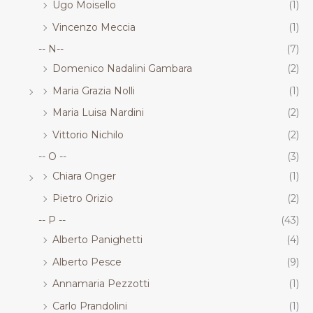
Ugo Moisello
(1)
Vincenzo Meccia
(1)
-- N--
(7)
Domenico Nadalini Gambara
(2)
Maria Grazia Nolli
(1)
Maria Luisa Nardini
(2)
Vittorio Nichilo
(2)
-- O --
(3)
Chiara Onger
(1)
Pietro Orizio
(2)
-- P --
(43)
Alberto Panighetti
(4)
Alberto Pesce
(9)
Annamaria Pezzotti
(1)
Carlo Prandolini
(1)