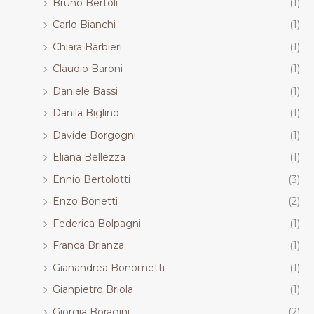
Bruno Bertoli
(1)
Carlo Bianchi
(1)
Chiara Barbieri
(1)
Claudio Baroni
(1)
Daniele Bassi
(1)
Danila Biglino
(1)
Davide Borgogni
(1)
Eliana Bellezza
(1)
Ennio Bertolotti
(3)
Enzo Bonetti
(2)
Federica Bolpagni
(1)
Franca Brianza
(1)
Gianandrea Bonometti
(1)
Gianpietro Briola
(1)
Giorgia Boragini
(2)