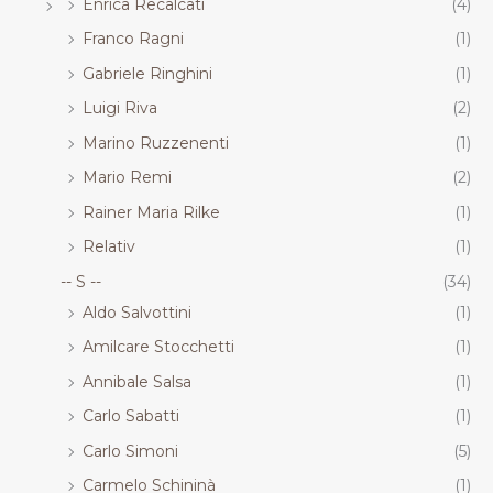
Enrica Recalcati
(4)
Franco Ragni
(1)
Gabriele Ringhini
(1)
Luigi Riva
(2)
Marino Ruzzenenti
(1)
Mario Remi
(2)
Rainer Maria Rilke
(1)
Relativ
(1)
-- S --
(34)
Aldo Salvottini
(1)
Amilcare Stocchetti
(1)
Annibale Salsa
(1)
Carlo Sabatti
(1)
Carlo Simoni
(5)
Carmelo Schininà
(1)