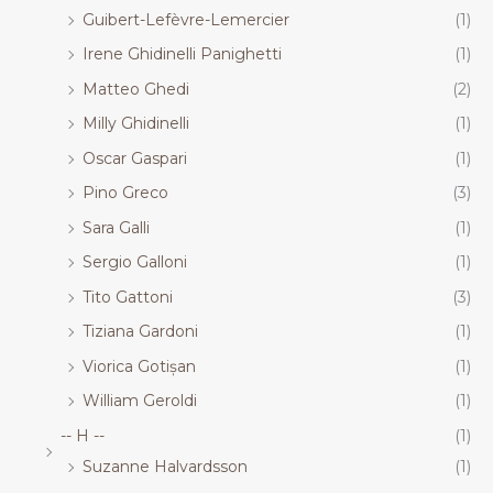
Guibert-Lefèvre-Lemercier
(1)
Irene Ghidinelli Panighetti
(1)
Matteo Ghedi
(2)
Milly Ghidinelli
(1)
Oscar Gaspari
(1)
Pino Greco
(3)
Sara Galli
(1)
Sergio Galloni
(1)
Tito Gattoni
(3)
Tiziana Gardoni
(1)
Viorica Gotișan
(1)
William Geroldi
(1)
-- H --
(1)
Suzanne Halvardsson
(1)