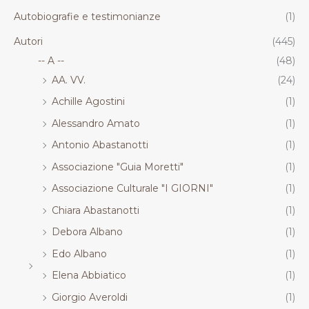
.
.
.
.
Autobiografie e testimonianze
(1)
R
R
R
R
T
T
T
T
Autori
(445)
-- A --
(48)
AA. VV.
(24)
Achille Agostini
(1)
Alessandro Amato
(1)
Antonio Abastanotti
(1)
Associazione "Guia Moretti"
(1)
Associazione Culturale "I GIORNI"
(1)
Chiara Abastanotti
(1)
Debora Albano
(1)
Edo Albano
(1)
Elena Abbiatico
(1)
Giorgio Averoldi
(1)