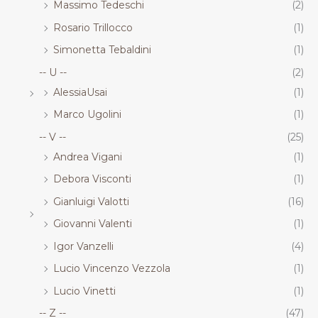
Massimo Tedeschi
(2)
Rosario Trillocco
(1)
Simonetta Tebaldini
(1)
-- U --
(2)
AlessiaUsai
(1)
Marco Ugolini
(1)
-- V --
(25)
Andrea Vigani
(1)
Debora Visconti
(1)
Gianluigi Valotti
(16)
Giovanni Valenti
(1)
Igor Vanzelli
(4)
Lucio Vincenzo Vezzola
(1)
Lucio Vinetti
(1)
-- Z --
(47)