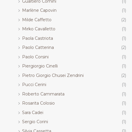
Gualtiero Comini
(1)
Marlène Capovin
(1)
Milde Caffetto
(2)
Mirko Cavalletto
(1)
Paola Castriota
(1)
Paolo Catterina
(2)
Paolo Corsini
(1)
Piergiorgio Cinelli
(1)
Pietro Giorgio Chusei Zendrini
(2)
Pucci Cerini
(1)
Roberto Cammarata
(1)
Rosarita Colosio
(1)
Sara Cadei
(1)
Sergio Corini
(1)
Silvia Cassetta
(1)