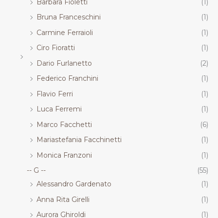
Barbara Fioletti
(1)
Bruna Franceschini
(1)
Carmine Ferraioli
(1)
Ciro Fioratti
(1)
Dario Furlanetto
(2)
Federico Franchini
(1)
Flavio Ferri
(1)
Luca Ferremi
(1)
Marco Facchetti
(6)
Mariastefania Facchinetti
(1)
Monica Franzoni
(1)
-- G --
(55)
Alessandro Gardenato
(1)
Anna Rita Girelli
(1)
Aurora Ghiroldi
(1)