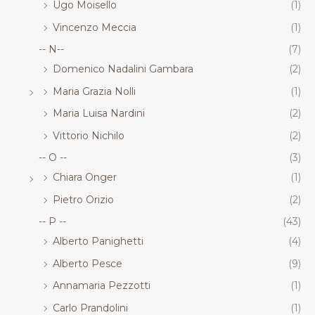
Ugo Moisello
(1)
Vincenzo Meccia
(1)
-- N--
(7)
Domenico Nadalini Gambara
(2)
Maria Grazia Nolli
(1)
Maria Luisa Nardini
(2)
Vittorio Nichilo
(2)
-- O --
(3)
Chiara Onger
(1)
Pietro Orizio
(2)
-- P --
(43)
Alberto Panighetti
(4)
Alberto Pesce
(9)
Annamaria Pezzotti
(1)
Carlo Prandolini
(1)