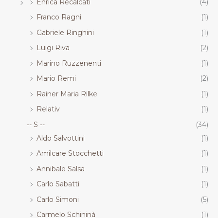
Enrica Recalcati
(4)
Franco Ragni
(1)
Gabriele Ringhini
(1)
Luigi Riva
(2)
Marino Ruzzenenti
(1)
Mario Remi
(2)
Rainer Maria Rilke
(1)
Relativ
(1)
-- S --
(34)
Aldo Salvottini
(1)
Amilcare Stocchetti
(1)
Annibale Salsa
(1)
Carlo Sabatti
(1)
Carlo Simoni
(5)
Carmelo Schininà
(1)