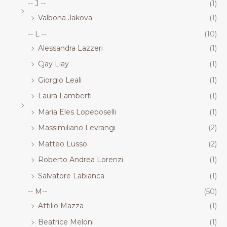
-- J --
(1)
Valbona Jakova
(1)
-- L --
(10)
Alessandra Lazzeri
(1)
Cjay Liay
(1)
Giorgio Leali
(1)
Laura Lamberti
(1)
Maria Eles Lopeboselli
(1)
Massimiliano Levrangi
(2)
Matteo Lusso
(2)
Roberto Andrea Lorenzi
(1)
Salvatore Labianca
(1)
-- M--
(50)
Attilio Mazza
(1)
Beatrice Meloni
(1)