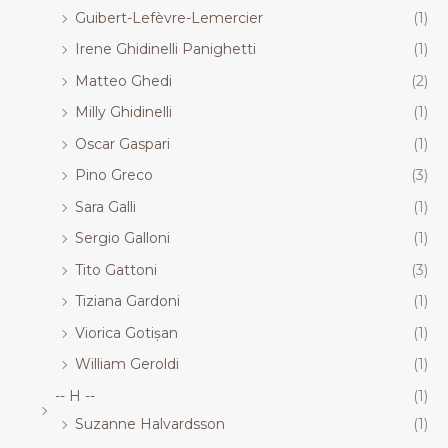
Guibert-Lefèvre-Lemercier
(1)
Irene Ghidinelli Panighetti
(1)
Matteo Ghedi
(2)
Milly Ghidinelli
(1)
Oscar Gaspari
(1)
Pino Greco
(3)
Sara Galli
(1)
Sergio Galloni
(1)
Tito Gattoni
(3)
Tiziana Gardoni
(1)
Viorica Gotișan
(1)
William Geroldi
(1)
-- H --
(1)
Suzanne Halvardsson
(1)