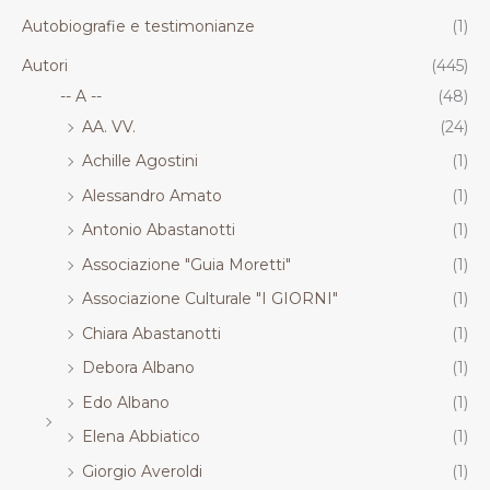
.
.
.
.
Autobiografie e testimonianze
(1)
R
R
R
R
T
T
T
T
Autori
(445)
-- A --
(48)
AA. VV.
(24)
Achille Agostini
(1)
Alessandro Amato
(1)
Antonio Abastanotti
(1)
Associazione "Guia Moretti"
(1)
Associazione Culturale "I GIORNI"
(1)
Chiara Abastanotti
(1)
Debora Albano
(1)
Edo Albano
(1)
Elena Abbiatico
(1)
Giorgio Averoldi
(1)