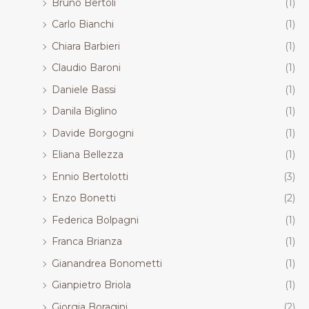
Bruno Bertoli
(1)
Carlo Bianchi
(1)
Chiara Barbieri
(1)
Claudio Baroni
(1)
Daniele Bassi
(1)
Danila Biglino
(1)
Davide Borgogni
(1)
Eliana Bellezza
(1)
Ennio Bertolotti
(3)
Enzo Bonetti
(2)
Federica Bolpagni
(1)
Franca Brianza
(1)
Gianandrea Bonometti
(1)
Gianpietro Briola
(1)
Giorgia Boragini
(2)