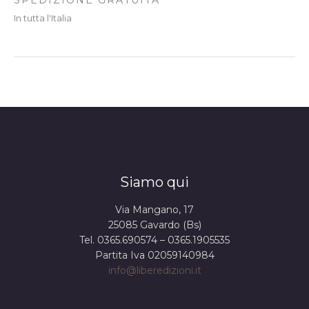
In tutta l'Italia
Siamo qui
Via Mangano, 17
25085 Gavardo (Bs)
Tel. 0365.690574 – 0365.1905535
Partita Iva 02059140984
info@liberedizioni.it