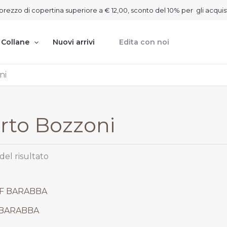
on prezzo di copertina superiore a € 12,00, sconto del 10% per gli acquis
Collane
Nuovi arrivi
Edita con noi
ni
rto Bozzoni
del risultato
ezzo
tuale
 BARABBA
1,25.