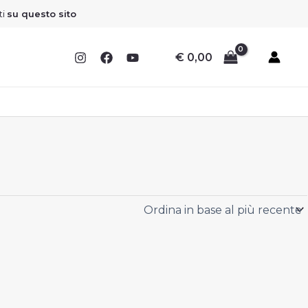
Sconto
Sconto
Sconto
Sconto
ti
su questo sito
€
0,00
I
I
I
I
F
F
F
F