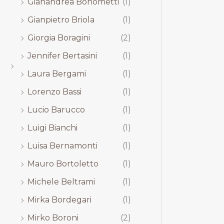
Gianandrea Bonometti
(1)
Gianpietro Briola
(1)
Giorgia Boragini
(2)
Jennifer Bertasini
(1)
Laura Bergami
(1)
Lorenzo Bassi
(1)
Lucio Barucco
(1)
Luigi Bianchi
(1)
Luisa Bernamonti
(1)
Mauro Bortoletto
(1)
Michele Beltrami
(1)
Mirka Bordegari
(1)
Mirko Boroni
(2)