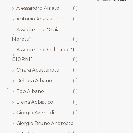
,
,
,
,
Alessandro Amato
(1)
0
0
0
0
0
0
0
0
Antonio Abastanotti
(1)
.
.
.
.
Associazione "Guia
Moretti"
(1)
Associazione Culturale "I
GIORNI"
(1)
Chiara Abastanotti
(1)
Debora Albano
(1)
Edo Albano
(1)
Elena Abbiatico
(1)
Giorgio Averoldi
(1)
Giorgio Bruno Andreato
(1)