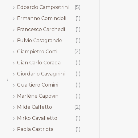
Edoardo Campostrini
(5)
Ermanno Comincioli
(1)
Francesco Carchedi
(1)
Fulvio Casagrande
(1)
Giampietro Corti
(2)
Gian Carlo Corada
(1)
Giordano Cavagnini
(1)
Gualtiero Comini
(1)
Marlène Capovin
(1)
Milde Caffetto
(2)
Mirko Cavalletto
(1)
Paola Castriota
(1)