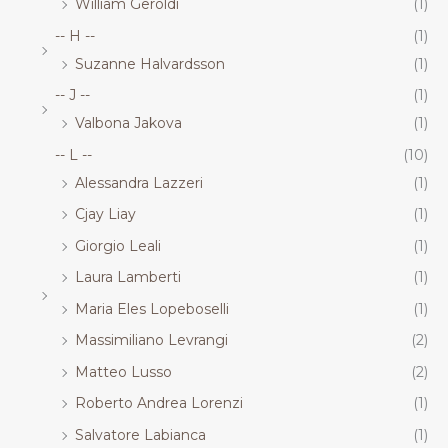
William Geroldi
(1)
-- H --
(1)
Suzanne Halvardsson
(1)
-- J --
(1)
Valbona Jakova
(1)
-- L --
(10)
Alessandra Lazzeri
(1)
Cjay Liay
(1)
Giorgio Leali
(1)
Laura Lamberti
(1)
Maria Eles Lopeboselli
(1)
Massimiliano Levrangi
(2)
Matteo Lusso
(2)
Roberto Andrea Lorenzi
(1)
Salvatore Labianca
(1)