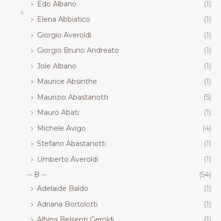
Edo Albano
(1)
Elena Abbiatico
(1)
Giorgio Averoldi
(1)
Giorgio Bruno Andreato
(1)
Jole Albano
(1)
Maurice Absinthe
(1)
Maurizio Abastanotti
(5)
Mauro Abati
(1)
Michele Avigo
(4)
Stefano Abastanotti
(1)
Umberto Averoldi
(1)
-- B --
(54)
Adelaide Baldo
(1)
Adriana Bortolotti
(1)
Albina Belsenti Geroldi
(1)