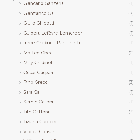
Giancarlo Ganzerla
(1)
Gianfranco Galli
(7)
Giulio Ghidotti
(1)
Guibert-Lefèvre-Lemercier
(1)
Irene Ghidinelli Panighetti
(1)
Matteo Ghedi
(2)
Milly Ghidinelli
(1)
Oscar Gaspari
(1)
Pino Greco
(3)
Sara Galli
(1)
Sergio Galloni
(1)
Tito Gattoni
(3)
Tiziana Gardoni
(1)
Viorica Gotișan
(1)