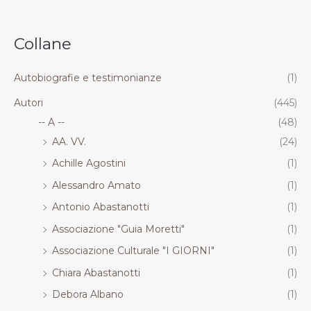
.
.
.
.
R
R
R
R
Collane
T
T
T
T
Autobiografie e testimonianze
(1)
Autori
(445)
-- A --
(48)
AA. VV.
(24)
Achille Agostini
(1)
Alessandro Amato
(1)
Antonio Abastanotti
(1)
Associazione "Guia Moretti"
(1)
Associazione Culturale "I GIORNI"
(1)
Chiara Abastanotti
(1)
Debora Albano
(1)