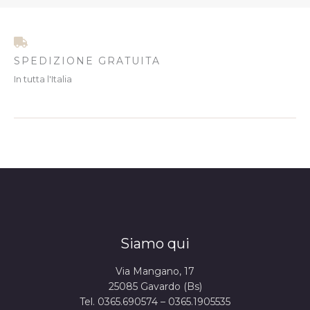
SPEDIZIONE GRATUITA
In tutta l'Italia
Siamo qui
Via Mangano, 17
25085 Gavardo (Bs)
Tel. 0365.690574 – 0365.1905535