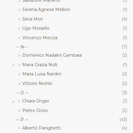
Salvatore Manenti
(1)
Serena Agnese Melloni
(1)
Silvia Mori
(4)
Ugo Moisello
(1)
Vincenzo Meccia
(1)
-- N--
(7)
Domenico Nadalini Gambara
(2)
Maria Grazia Nolli
(1)
Maria Luisa Nardini
(2)
Vittorio Nichilo
(2)
-- O --
(3)
Chiara Onger
(1)
Pietro Orizio
(2)
-- P --
(43)
Alberto Panighetti
(4)