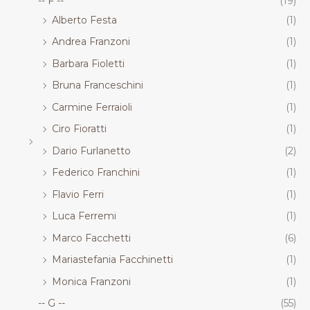
-- F --
(19)
Alberto Festa
(1)
Andrea Franzoni
(1)
Barbara Fioletti
(1)
Bruna Franceschini
(1)
Carmine Ferraioli
(1)
Ciro Fioratti
(1)
Dario Furlanetto
(2)
Federico Franchini
(1)
Flavio Ferri
(1)
Luca Ferremi
(1)
Marco Facchetti
(6)
Mariastefania Facchinetti
(1)
Monica Franzoni
(1)
-- G --
(55)