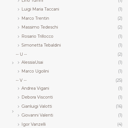
Lino Turrini
(1)
Luigi Maria Taccani
(1)
Marco Trentin
(2)
Massimo Tedeschi
(2)
Rosario Trillocco
(1)
Simonetta Tebaldini
(1)
-- U --
(2)
AlessiaUsai
(1)
Marco Ugolini
(1)
-- V --
(25)
Andrea Vigani
(1)
Debora Visconti
(1)
Gianluigi Valotti
(16)
Giovanni Valenti
(1)
Igor Vanzelli
(4)