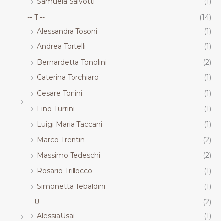
Samuela Salvotti
(1)
-- T --
(14)
Alessandra Tosoni
(1)
Andrea Tortelli
(1)
Bernardetta Tonolini
(2)
Caterina Torchiaro
(1)
Cesare Tonini
(1)
Lino Turrini
(1)
Luigi Maria Taccani
(1)
Marco Trentin
(2)
Massimo Tedeschi
(2)
Rosario Trillocco
(1)
Simonetta Tebaldini
(1)
-- U --
(2)
AlessiaUsai
(1)