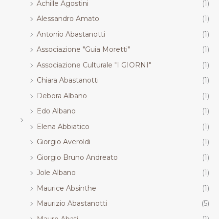
Achille Agostini
(1)
.
.
.
.
R
R
R
R
Alessandro Amato
(1)
T
T
T
T
Antonio Abastanotti
(1)
Associazione "Guia Moretti"
(1)
Associazione Culturale "I GIORNI"
(1)
Chiara Abastanotti
(1)
Debora Albano
(1)
Edo Albano
(1)
Elena Abbiatico
(1)
Giorgio Averoldi
(1)
Giorgio Bruno Andreato
(1)
Jole Albano
(1)
Maurice Absinthe
(1)
Maurizio Abastanotti
(5)
Mauro Abati
(1)