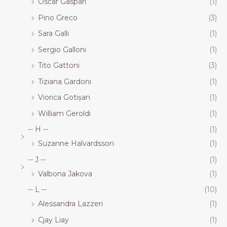
Oscar Gaspari
(1)
Pino Greco
(3)
Sara Galli
(1)
Sergio Galloni
(1)
Tito Gattoni
(3)
Tiziana Gardoni
(1)
Viorica Gotișan
(1)
William Geroldi
(1)
-- H --
(1)
Suzanne Halvardsson
(1)
-- J --
(1)
Valbona Jakova
(1)
-- L --
(10)
Alessandra Lazzeri
(1)
Cjay Liay
(1)