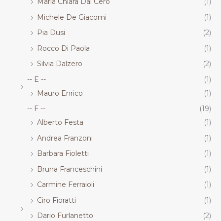
Maria Chiara Dal Cero
(1)
Michele De Giacomi
(1)
Pia Dusi
(2)
Rocco Di Paola
(1)
Silvia Dalzero
(2)
-- E --
(1)
Mauro Enrico
(1)
-- F --
(19)
Alberto Festa
(1)
Andrea Franzoni
(1)
Barbara Fioletti
(1)
Bruna Franceschini
(1)
Carmine Ferraioli
(1)
Ciro Fioratti
(1)
Dario Furlanetto
(2)