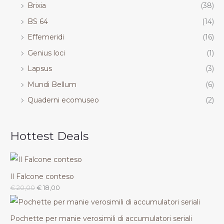
Brixia
(38)
BS 64
(14)
Effemeridi
(16)
Genius loci
(1)
Lapsus
(3)
Mundi Bellum
(6)
Quaderni ecomuseo
(2)
Hottest Deals
Il Falcone conteso
€
20,00
€
18,00
Pochette per manie verosimili di accumulatori seriali