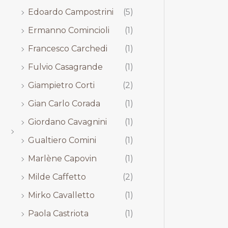
Edoardo Campostrini
(5)
Ermanno Comincioli
(1)
Francesco Carchedi
(1)
Fulvio Casagrande
(1)
Giampietro Corti
(2)
Gian Carlo Corada
(1)
Giordano Cavagnini
(1)
Gualtiero Comini
(1)
Marlène Capovin
(1)
Milde Caffetto
(2)
Mirko Cavalletto
(1)
Paola Castriota
(1)