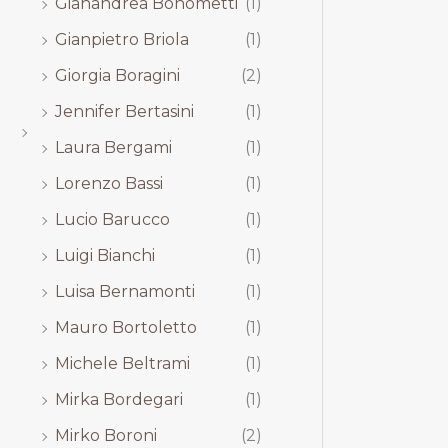
Gianandrea Bonometti
(1)
Gianpietro Briola
(1)
Giorgia Boragini
(2)
Jennifer Bertasini
(1)
Laura Bergami
(1)
Lorenzo Bassi
(1)
Lucio Barucco
(1)
Luigi Bianchi
(1)
Luisa Bernamonti
(1)
Mauro Bortoletto
(1)
Michele Beltrami
(1)
Mirka Bordegari
(1)
Mirko Boroni
(2)