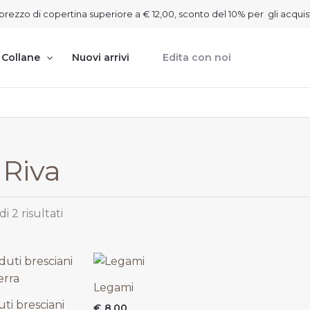
Ordina
on prezzo di copertina superiore a € 12,00, sconto del 10% per gli acquis
in
base
al
più
Collane
Nuovi arrivi
Edita con noi
recente
 Riva
i 2 risultati
rezzo
tuale
Legami
uti bresciani
€
8,00
12,50.