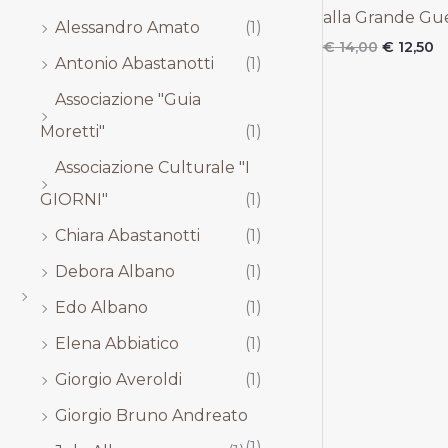
,
,
,
,
alla Grande Gu
Alessandro Amato
(1)
0
0
0
0
0
0
0
0
€
14,00
€
12,50
Antonio Abastanotti
(1)
.
.
.
.
Associazione "Guia
Moretti"
(1)
Associazione Culturale "I
GIORNI"
(1)
Chiara Abastanotti
(1)
Debora Albano
(1)
Edo Albano
(1)
Elena Abbiatico
(1)
Giorgio Averoldi
(1)
Giorgio Bruno Andreato
(1)