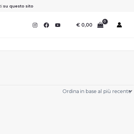
Sconto
Sconto
Sconto
Sconto
ti
su questo sito
€
0,00
I
I
I
I
F
F
F
F