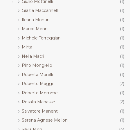
Giulio Mottinelli
(1)
Grazia Maccarinelli
(1)
Ileana Montini
(1)
Marco Menni
(1)
Michele Torreggiani
(1)
Mirta
(1)
Nella Macrì
(1)
Pino Mongiello
(1)
Roberta Morelli
(1)
Roberto Maggi
(2)
Roberto Memme
(1)
Rosalia Manasse
(2)
Salvatore Manenti
(1)
Serena Agnese Melloni
(1)
Silvia Mori
(4)