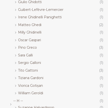
Giulio Ghidotti
(1)
Guibert-Lefèvre-Lemercier
(1)
Irene Ghidinelli Panighetti
(1)
Matteo Ghedi
(2)
Milly Ghidinelli
(1)
Oscar Gaspari
(1)
Pino Greco
(3)
Sara Galli
(1)
Sergio Galloni
(1)
Tito Gattoni
(3)
Tiziana Gardoni
(1)
Viorica Gotișan
(1)
William Geroldi
(1)
-- H --
(1)
Suzanne Halvardsson
(1)