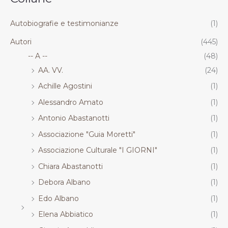
.
.
.
.
R
R
R
R
Autobiografie e testimonianze
(1)
T
T
T
T
Autori
(445)
-- A --
(48)
AA. VV.
(24)
Achille Agostini
(1)
Alessandro Amato
(1)
Antonio Abastanotti
(1)
Associazione "Guia Moretti"
(1)
Associazione Culturale "I GIORNI"
(1)
Chiara Abastanotti
(1)
Debora Albano
(1)
Edo Albano
(1)
Elena Abbiatico
(1)