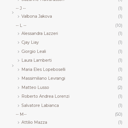
-- J --
(1)
Valbona Jakova
(1)
-- L --
(10)
Alessandra Lazzeri
(1)
Cjay Liay
(1)
Giorgio Leali
(1)
Laura Lamberti
(1)
Maria Eles Lopeboselli
(1)
Massimiliano Levrangi
(2)
Matteo Lusso
(2)
Roberto Andrea Lorenzi
(1)
Salvatore Labianca
(1)
-- M--
(50)
Attilio Mazza
(1)