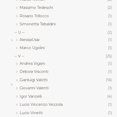
Massimo Tedeschi
(2)
Rosario Trillocco
(1)
Simonetta Tebaldini
(1)
-- U --
(2)
AlessiaUsai
(1)
Marco Ugolini
(1)
-- V --
(25)
Andrea Vigani
(1)
Debora Visconti
(1)
Gianluigi Valotti
(16)
Giovanni Valenti
(1)
Igor Vanzelli
(4)
Lucio Vincenzo Vezzola
(1)
Lucio Vinetti
(1)