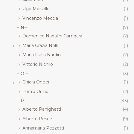
Ugo Moisello
(1)
Vincenzo Meccia
(1)
-- N--
(7)
Domenico Nadalini Gambara
(2)
Maria Grazia Nolli
(1)
Maria Luisa Nardini
(2)
Vittorio Nichilo
(2)
-- O --
(3)
Chiara Onger
(1)
Pietro Orizio
(2)
-- P --
(43)
Alberto Panighetti
(4)
Alberto Pesce
(9)
Annamaria Pezzotti
(1)