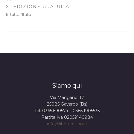
SPEDIZIONE GRATUITA
In tutta l'Italia
Siamo qui
Via Mangano, 17
25085 Gavardo (Bs)
Tel. 0365.690574 – 0365.1905535
Partita Iva 02059140984
info@liberedizioni.it