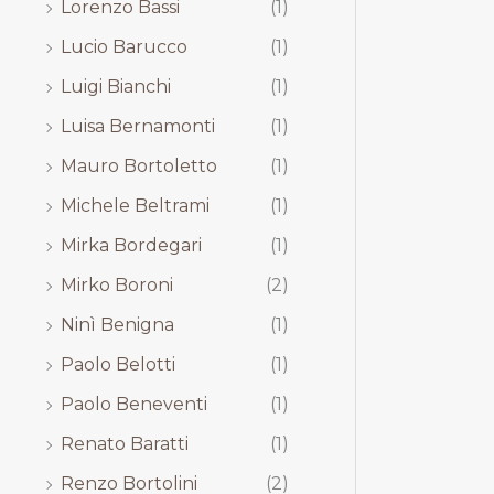
Lorenzo Bassi
(1)
Lucio Barucco
(1)
Luigi Bianchi
(1)
Luisa Bernamonti
(1)
Mauro Bortoletto
(1)
Michele Beltrami
(1)
Mirka Bordegari
(1)
Mirko Boroni
(2)
Ninì Benigna
(1)
Paolo Belotti
(1)
Paolo Beneventi
(1)
Renato Baratti
(1)
Renzo Bortolini
(2)