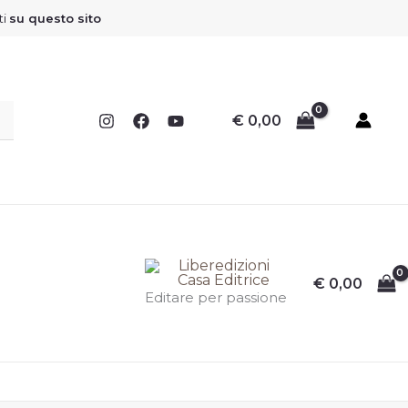
Sconto
Sconto
Sconto
Sconto
ti
su questo sito
€
0,00
€
0,00
I
I
I
I
Editare per passione
F
F
F
F