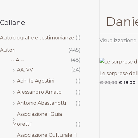
,
,
,
,
0
0
0
0
0
0
0
0
Dani
.
.
.
.
Collane
Autobiografie e testimonianze
(1)
Visualizzazione 
Autori
(445)
-- A --
(48)
Il
Il
prezzo
p
AA. VV.
(24)
original
a
Le sorprese dell
era:
è
Achille Agostini
(1)
€
20,00
€
18,00
€ 20,00.
€
Alessandro Amato
(1)
Antonio Abastanotti
(1)
Associazione "Guia
Moretti"
(1)
Associazione Culturale "I