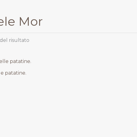
ele Mor
del risultato
rezzo
e
ttuale
e patatine.
:
 18,00.