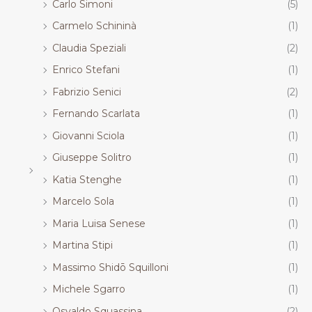
Carlo Simoni
(5)
Carmelo Schininà
(1)
Claudia Speziali
(2)
Enrico Stefani
(1)
Fabrizio Senici
(2)
Fernando Scarlata
(1)
Giovanni Sciola
(1)
Giuseppe Solitro
(1)
Katia Stenghe
(1)
Marcelo Sola
(1)
Maria Luisa Senese
(1)
Martina Stipi
(1)
Massimo Shidō Squilloni
(1)
Michele Sgarro
(1)
Osvaldo Squassina
(2)