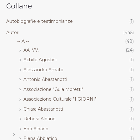
.
.
.
.
Collane
R
R
R
R
T
T
T
T
Autobiografie e testimonianze
(1)
Autori
(445)
-- A --
(48)
AA. VV.
(24)
Achille Agostini
(1)
Alessandro Amato
(1)
Antonio Abastanotti
(1)
Associazione "Guia Moretti"
(1)
Associazione Culturale "I GIORNI"
(1)
Chiara Abastanotti
(1)
Debora Albano
(1)
Edo Albano
(1)
Elena Abbiatico
(1)