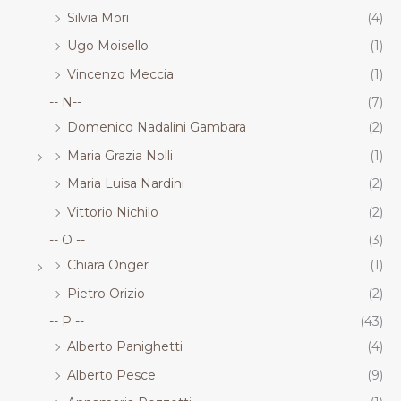
Silvia Mori
(4)
Ugo Moisello
(1)
Vincenzo Meccia
(1)
-- N--
(7)
Domenico Nadalini Gambara
(2)
Maria Grazia Nolli
(1)
Maria Luisa Nardini
(2)
Vittorio Nichilo
(2)
-- O --
(3)
Chiara Onger
(1)
Pietro Orizio
(2)
-- P --
(43)
Alberto Panighetti
(4)
Alberto Pesce
(9)