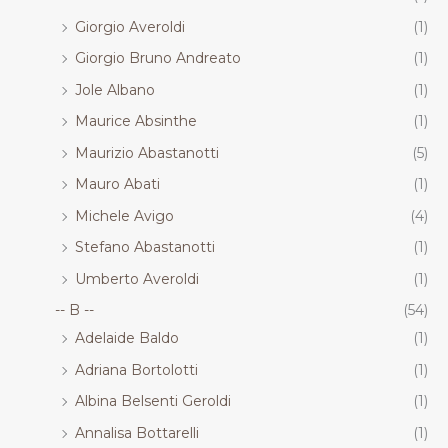
Giorgio Averoldi
(1)
Giorgio Bruno Andreato
(1)
Jole Albano
(1)
Maurice Absinthe
(1)
Maurizio Abastanotti
(5)
Mauro Abati
(1)
Michele Avigo
(4)
Stefano Abastanotti
(1)
Umberto Averoldi
(1)
-- B --
(54)
Adelaide Baldo
(1)
Adriana Bortolotti
(1)
Albina Belsenti Geroldi
(1)
Annalisa Bottarelli
(1)