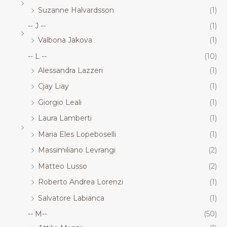
Suzanne Halvardsson
(1)
-- J --
(1)
Valbona Jakova
(1)
-- L --
(10)
Alessandra Lazzeri
(1)
Cjay Liay
(1)
Giorgio Leali
(1)
Laura Lamberti
(1)
Maria Eles Lopeboselli
(1)
Massimiliano Levrangi
(2)
Matteo Lusso
(2)
Roberto Andrea Lorenzi
(1)
Salvatore Labianca
(1)
-- M--
(50)