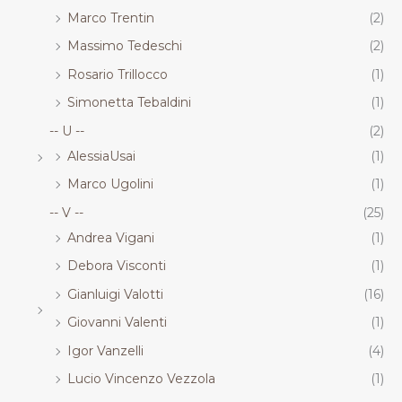
Marco Trentin
(2)
Massimo Tedeschi
(2)
Rosario Trillocco
(1)
Simonetta Tebaldini
(1)
-- U --
(2)
AlessiaUsai
(1)
Marco Ugolini
(1)
-- V --
(25)
Andrea Vigani
(1)
Debora Visconti
(1)
Gianluigi Valotti
(16)
Giovanni Valenti
(1)
Igor Vanzelli
(4)
Lucio Vincenzo Vezzola
(1)