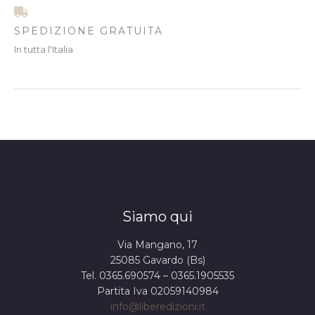
SPEDIZIONE GRATUITA
In tutta l'Italia
Siamo qui
Via Mangano, 17
25085 Gavardo (Bs)
Tel. 0365.690574 – 0365.1905535
Partita Iva 02059140984
info@liberedizioni.it