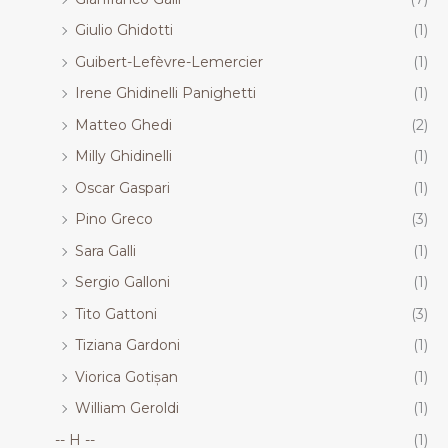
Giulio Ghidotti
(1)
Guibert-Lefèvre-Lemercier
(1)
Irene Ghidinelli Panighetti
(1)
Matteo Ghedi
(2)
Milly Ghidinelli
(1)
Oscar Gaspari
(1)
Pino Greco
(3)
Sara Galli
(1)
Sergio Galloni
(1)
Tito Gattoni
(3)
Tiziana Gardoni
(1)
Viorica Gotișan
(1)
William Geroldi
(1)
-- H --
(1)