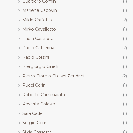
Gualtiero Comini
(1)
Marlène Capovin
(1)
Milde Caffetto
(2)
Mirko Cavalletto
(1)
Paola Castriota
(1)
Paolo Catterina
(2)
Paolo Corsini
(1)
Piergiorgio Cinelli
(1)
Pietro Giorgio Chusei Zendrini
(2)
Pucci Cerini
(1)
Roberto Cammarata
(1)
Rosarita Colosio
(1)
Sara Cadei
(1)
Sergio Corini
(1)
Silvia Cassetta
(1)