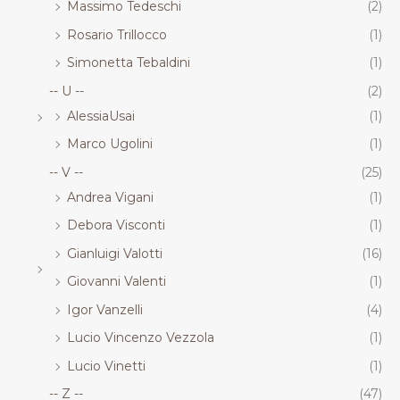
Massimo Tedeschi
(2)
Rosario Trillocco
(1)
Simonetta Tebaldini
(1)
-- U --
(2)
AlessiaUsai
(1)
Marco Ugolini
(1)
-- V --
(25)
Andrea Vigani
(1)
Debora Visconti
(1)
Gianluigi Valotti
(16)
Giovanni Valenti
(1)
Igor Vanzelli
(4)
Lucio Vincenzo Vezzola
(1)
Lucio Vinetti
(1)
-- Z --
(47)