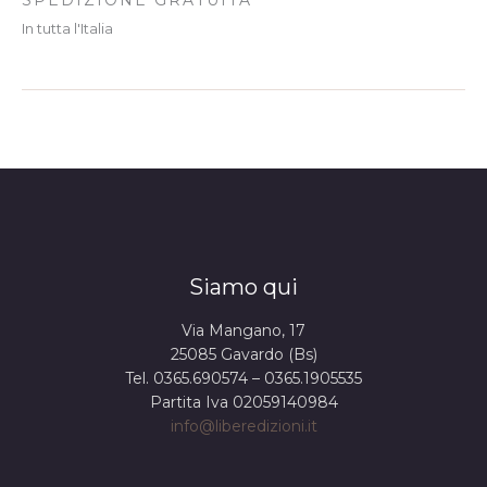
In tutta l'Italia
Siamo qui
Via Mangano, 17
25085 Gavardo (Bs)
Tel. 0365.690574 – 0365.1905535
Partita Iva 02059140984
info@liberedizioni.it