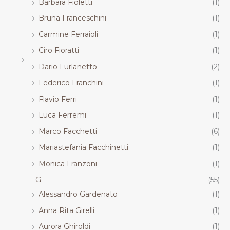
Barbara Fioletti
(1)
Bruna Franceschini
(1)
Carmine Ferraioli
(1)
Ciro Fioratti
(1)
Dario Furlanetto
(2)
Federico Franchini
(1)
Flavio Ferri
(1)
Luca Ferremi
(1)
Marco Facchetti
(6)
Mariastefania Facchinetti
(1)
Monica Franzoni
(1)
-- G --
(55)
Alessandro Gardenato
(1)
Anna Rita Girelli
(1)
Aurora Ghiroldi
(1)