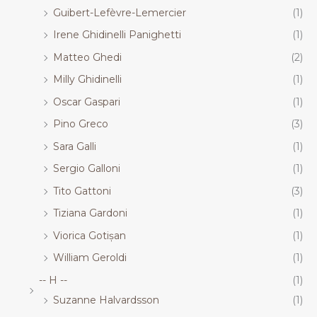
Guibert-Lefèvre-Lemercier
(1)
Irene Ghidinelli Panighetti
(1)
Matteo Ghedi
(2)
Milly Ghidinelli
(1)
Oscar Gaspari
(1)
Pino Greco
(3)
Sara Galli
(1)
Sergio Galloni
(1)
Tito Gattoni
(3)
Tiziana Gardoni
(1)
Viorica Gotișan
(1)
William Geroldi
(1)
-- H --
(1)
Suzanne Halvardsson
(1)