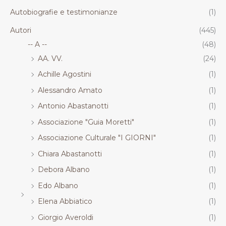
.
.
.
.
Autobiografie e testimonianze
(1)
R
R
R
R
T
T
T
T
Autori
(445)
-- A --
(48)
AA. VV.
(24)
Achille Agostini
(1)
Alessandro Amato
(1)
Antonio Abastanotti
(1)
Associazione "Guia Moretti"
(1)
Associazione Culturale "I GIORNI"
(1)
Chiara Abastanotti
(1)
Debora Albano
(1)
Edo Albano
(1)
Elena Abbiatico
(1)
Giorgio Averoldi
(1)