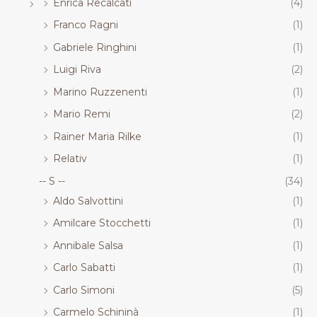
Enrica Recalcati
(4)
Franco Ragni
(1)
Gabriele Ringhini
(1)
Luigi Riva
(2)
Marino Ruzzenenti
(1)
Mario Remi
(2)
Rainer Maria Rilke
(1)
Relativ
(1)
-- S --
(34)
Aldo Salvottini
(1)
Amilcare Stocchetti
(1)
Annibale Salsa
(1)
Carlo Sabatti
(1)
Carlo Simoni
(5)
Carmelo Schininà
(1)