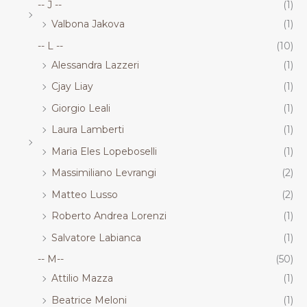
-- J --
(1)
Valbona Jakova
(1)
-- L --
(10)
Alessandra Lazzeri
(1)
Cjay Liay
(1)
Giorgio Leali
(1)
Laura Lamberti
(1)
Maria Eles Lopeboselli
(1)
Massimiliano Levrangi
(2)
Matteo Lusso
(2)
Roberto Andrea Lorenzi
(1)
Salvatore Labianca
(1)
-- M--
(50)
Attilio Mazza
(1)
Beatrice Meloni
(1)