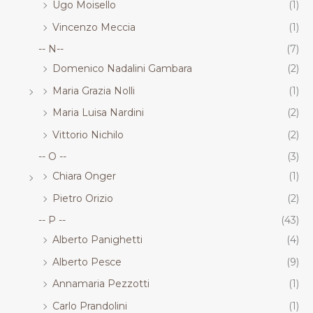
Ugo Moisello
(1)
Vincenzo Meccia
(1)
-- N--
(7)
Domenico Nadalini Gambara
(2)
Maria Grazia Nolli
(1)
Maria Luisa Nardini
(2)
Vittorio Nichilo
(2)
-- O --
(3)
Chiara Onger
(1)
Pietro Orizio
(2)
-- P --
(43)
Alberto Panighetti
(4)
Alberto Pesce
(9)
Annamaria Pezzotti
(1)
Carlo Prandolini
(1)