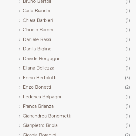
Bruno Bertoli
(1)
Carlo Bianchi
(1)
Chiara Barbieri
(1)
Claudio Baroni
(1)
Daniele Bassi
(1)
Danila Biglino
(1)
Davide Borgogni
(1)
Eliana Bellezza
(1)
Ennio Bertolotti
(3)
Enzo Bonetti
(2)
Federica Bolpagni
(1)
Franca Brianza
(1)
Gianandrea Bonometti
(1)
Gianpietro Briola
(1)
Giorgia Boragini
(2)