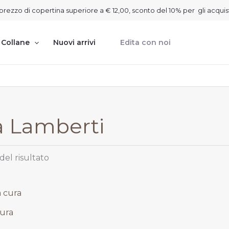
on prezzo di copertina superiore a € 12,00, sconto del 10% per gli acquis
Collane
Nuovi arrivi
Edita con noi
a Lamberti
del risultato
rezzo
e
ttuale
cura
:
 19,80.