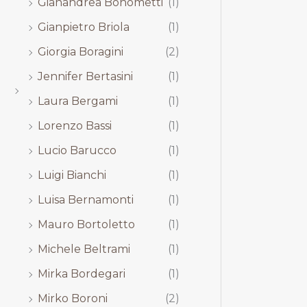
Gianandrea Bonometti
(1)
Gianpietro Briola
(1)
Giorgia Boragini
(2)
Jennifer Bertasini
(1)
Laura Bergami
(1)
Lorenzo Bassi
(1)
Lucio Barucco
(1)
Luigi Bianchi
(1)
Luisa Bernamonti
(1)
Mauro Bortoletto
(1)
Michele Beltrami
(1)
Mirka Bordegari
(1)
Mirko Boroni
(2)