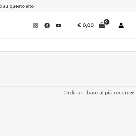
Sconto
Sconto
Sconto
Sconto
ti
su questo sito
€
0,00
I
I
I
I
F
F
F
F