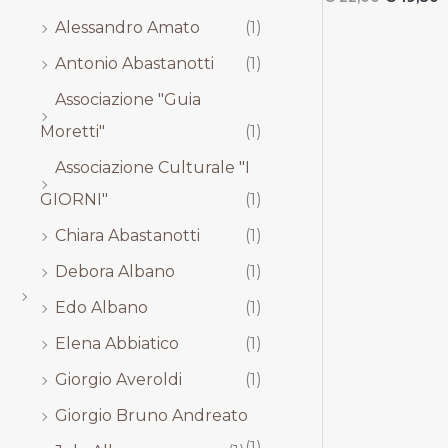
,
,
,
,
Alessandro Amato
(1)
0
0
0
0
0
0
0
0
Antonio Abastanotti
(1)
.
.
.
.
Associazione "Guia
Moretti"
(1)
Associazione Culturale "I
GIORNI"
(1)
Chiara Abastanotti
(1)
Debora Albano
(1)
Edo Albano
(1)
Elena Abbiatico
(1)
Giorgio Averoldi
(1)
Giorgio Bruno Andreato
(1)