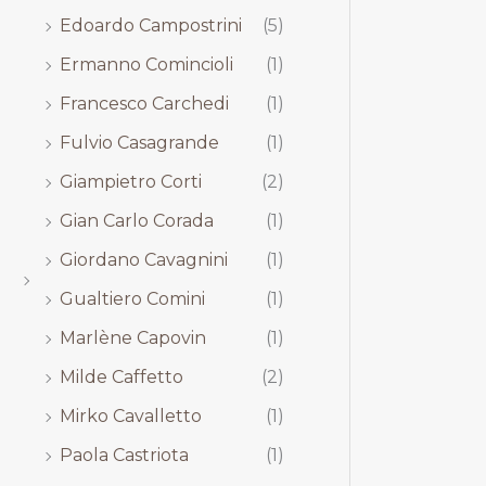
Edoardo Campostrini
(5)
Ermanno Comincioli
(1)
Francesco Carchedi
(1)
Fulvio Casagrande
(1)
Giampietro Corti
(2)
Gian Carlo Corada
(1)
Giordano Cavagnini
(1)
Gualtiero Comini
(1)
Marlène Capovin
(1)
Milde Caffetto
(2)
Mirko Cavalletto
(1)
Paola Castriota
(1)