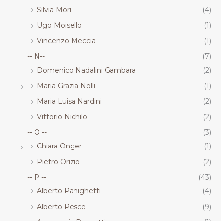
Silvia Mori
(4)
Ugo Moisello
(1)
Vincenzo Meccia
(1)
-- N--
(7)
Domenico Nadalini Gambara
(2)
Maria Grazia Nolli
(1)
Maria Luisa Nardini
(2)
Vittorio Nichilo
(2)
-- O --
(3)
Chiara Onger
(1)
Pietro Orizio
(2)
-- P --
(43)
Alberto Panighetti
(4)
Alberto Pesce
(9)