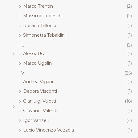
Marco Trentin
(2)
Massimo Tedeschi
(2)
Rosario Trillocco
(1)
Simonetta Tebaldini
(1)
-- U --
(2)
AlessiaUsai
(1)
Marco Ugolini
(1)
-- V --
(25)
Andrea Vigani
(1)
Debora Visconti
(1)
Gianluigi Valotti
(16)
Giovanni Valenti
(1)
Igor Vanzelli
(4)
Lucio Vincenzo Vezzola
(1)