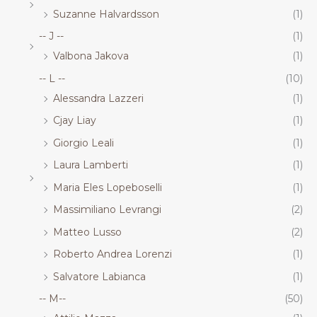
Suzanne Halvardsson
(1)
-- J --
(1)
Valbona Jakova
(1)
-- L --
(10)
Alessandra Lazzeri
(1)
Cjay Liay
(1)
Giorgio Leali
(1)
Laura Lamberti
(1)
Maria Eles Lopeboselli
(1)
Massimiliano Levrangi
(2)
Matteo Lusso
(2)
Roberto Andrea Lorenzi
(1)
Salvatore Labianca
(1)
-- M--
(50)