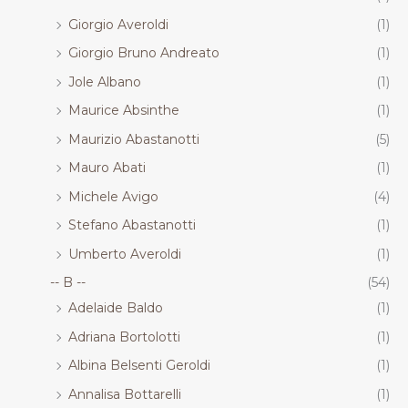
Giorgio Averoldi
(1)
Giorgio Bruno Andreato
(1)
Jole Albano
(1)
Maurice Absinthe
(1)
Maurizio Abastanotti
(5)
Mauro Abati
(1)
Michele Avigo
(4)
Stefano Abastanotti
(1)
Umberto Averoldi
(1)
-- B --
(54)
Adelaide Baldo
(1)
Adriana Bortolotti
(1)
Albina Belsenti Geroldi
(1)
Annalisa Bottarelli
(1)