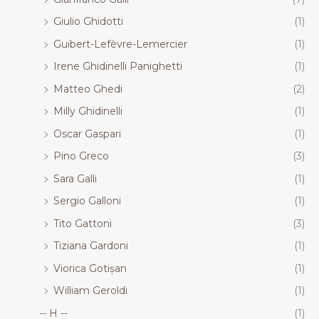
Giulio Ghidotti
(1)
Guibert-Lefèvre-Lemercier
(1)
Irene Ghidinelli Panighetti
(1)
Matteo Ghedi
(2)
Milly Ghidinelli
(1)
Oscar Gaspari
(1)
Pino Greco
(3)
Sara Galli
(1)
Sergio Galloni
(1)
Tito Gattoni
(3)
Tiziana Gardoni
(1)
Viorica Gotișan
(1)
William Geroldi
(1)
-- H --
(1)