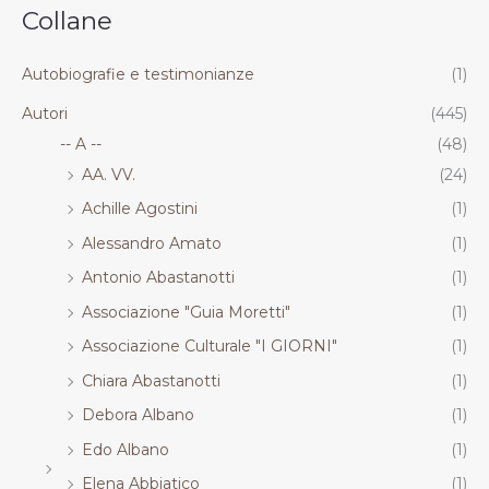
.
.
.
.
Collane
R
R
R
R
T
T
T
T
Autobiografie e testimonianze
(1)
Autori
(445)
-- A --
(48)
AA. VV.
(24)
Achille Agostini
(1)
Alessandro Amato
(1)
Antonio Abastanotti
(1)
Associazione "Guia Moretti"
(1)
Associazione Culturale "I GIORNI"
(1)
Chiara Abastanotti
(1)
Debora Albano
(1)
Edo Albano
(1)
Elena Abbiatico
(1)