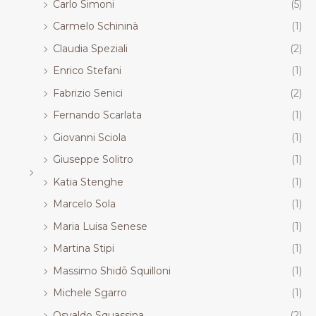
Carlo Simoni
(5)
Carmelo Schininà
(1)
Claudia Speziali
(2)
Enrico Stefani
(1)
Fabrizio Senici
(2)
Fernando Scarlata
(1)
Giovanni Sciola
(1)
Giuseppe Solitro
(1)
Katia Stenghe
(1)
Marcelo Sola
(1)
Maria Luisa Senese
(1)
Martina Stipi
(1)
Massimo Shidō Squilloni
(1)
Michele Sgarro
(1)
Osvaldo Squassina
(2)