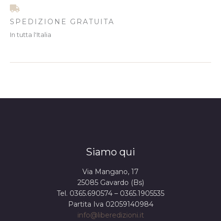
SPEDIZIONE GRATUITA
In tutta l'Italia
Siamo qui
Via Mangano, 17
25085 Gavardo (Bs)
Tel. 0365.690574 – 0365.1905535
Partita Iva 02059140984
info@liberedizioni.it