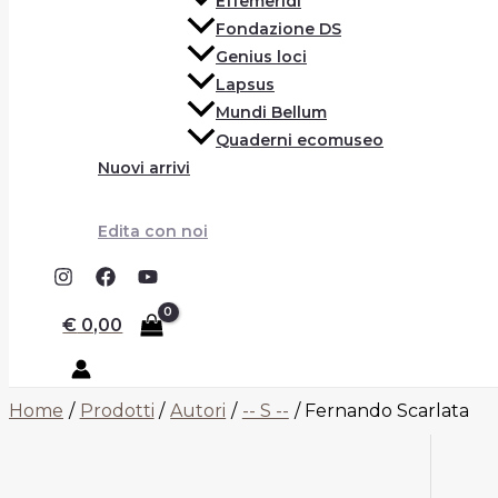
Effemeridi
Fondazione DS
Genius loci
Lapsus
Mundi Bellum
Quaderni ecomuseo
Nuovi arrivi
Edita con noi
€
0,00
Home
Prodotti
Autori
-- S --
Fernando Scarlata