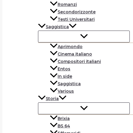
Romanzi
Secondorizzonte
Testi Universitari
Saggistica
Aprimondo
Cinema italiano
Compositori italiani
Entos
In side
Saggistica
Various
Storia
Brixia
BS 64