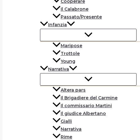
Cooperare
Il Calabrone
Passato/Presente
Infanzia
Maripose
Trottole
Young
Narrativa
Altera pars
Il Brigadiere del Carmine
Il commissario Martini
Il giudice Albertano
Gialli
Narrativa
Rime