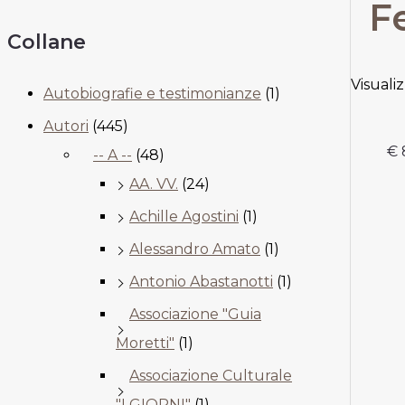
F
Collane
Visuali
Autobiografie e testimonianze
(1)
Autori
(445)
€
-- A --
(48)
AA. VV.
(24)
Achille Agostini
(1)
Alessandro Amato
(1)
Antonio Abastanotti
(1)
Associazione "Guia
Moretti"
(1)
Associazione Culturale
"I GIORNI"
(1)