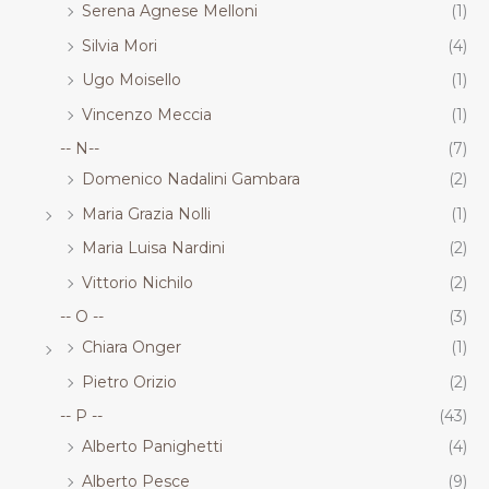
Serena Agnese Melloni
(1)
Silvia Mori
(4)
Ugo Moisello
(1)
Vincenzo Meccia
(1)
-- N--
(7)
Domenico Nadalini Gambara
(2)
Maria Grazia Nolli
(1)
Maria Luisa Nardini
(2)
Vittorio Nichilo
(2)
-- O --
(3)
Chiara Onger
(1)
Pietro Orizio
(2)
-- P --
(43)
Alberto Panighetti
(4)
Alberto Pesce
(9)