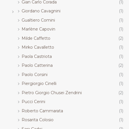
Gian Carlo Corada
(1)
Giordano Cavagnini
(1)
Gualtiero Comini
(1)
Marlène Capovin
(1)
Milde Caffetto
(2)
Mirko Cavalletto
(1)
Paola Castriota
(1)
Paolo Catterina
(2)
Paolo Corsini
(1)
Piergiorgio Cinelli
(1)
Pietro Giorgio Chusei Zendrini
(2)
Pucci Cerini
(1)
Roberto Cammarata
(1)
Rosarita Colosio
(1)
Sara Cadei
(1)