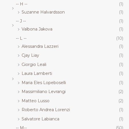
-- H --
(1)
Suzanne Halvardsson
(1)
-- J --
(1)
Valbona Jakova
(1)
-- L --
(10)
Alessandra Lazzeri
(1)
Cjay Liay
(1)
Giorgio Leali
(1)
Laura Lamberti
(1)
Maria Eles Lopeboselli
(1)
Massimiliano Levrangi
(2)
Matteo Lusso
(2)
Roberto Andrea Lorenzi
(1)
Salvatore Labianca
(1)
-- M--
(50)