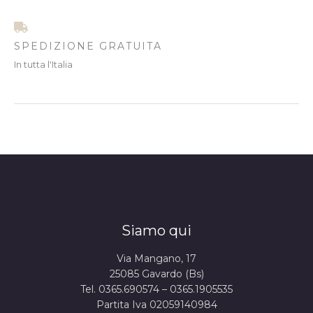
SPEDIZIONE GRATUITA
In tutta l'Italia
Siamo qui
Via Mangano, 17
25085 Gavardo (Bs)
Tel. 0365.690574 – 0365.1905535
Partita Iva 02059140984