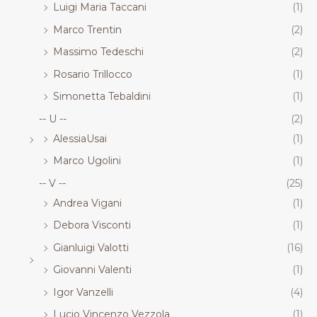
Luigi Maria Taccani
(1)
Marco Trentin
(2)
Massimo Tedeschi
(2)
Rosario Trillocco
(1)
Simonetta Tebaldini
(1)
-- U --
(2)
AlessiaUsai
(1)
Marco Ugolini
(1)
-- V --
(25)
Andrea Vigani
(1)
Debora Visconti
(1)
Gianluigi Valotti
(16)
Giovanni Valenti
(1)
Igor Vanzelli
(4)
Lucio Vincenzo Vezzola
(1)