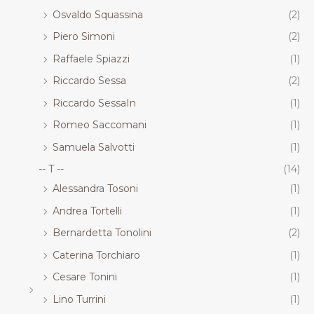
Osvaldo Squassina
(2)
Piero Simoni
(2)
Raffaele Spiazzi
(1)
Riccardo Sessa
(2)
Riccardo SessaIn
(1)
Romeo Saccomani
(1)
Samuela Salvotti
(1)
-- T --
(14)
Alessandra Tosoni
(1)
Andrea Tortelli
(1)
Bernardetta Tonolini
(2)
Caterina Torchiaro
(1)
Cesare Tonini
(1)
Lino Turrini
(1)