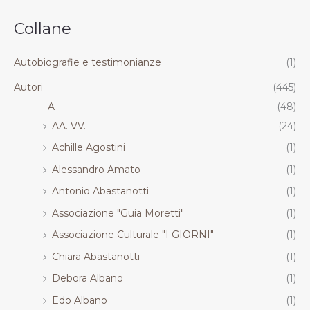
.
.
.
.
R
R
R
R
Collane
T
T
T
T
Autobiografie e testimonianze
(1)
Autori
(445)
-- A --
(48)
AA. VV.
(24)
Achille Agostini
(1)
Alessandro Amato
(1)
Antonio Abastanotti
(1)
Associazione "Guia Moretti"
(1)
Associazione Culturale "I GIORNI"
(1)
Chiara Abastanotti
(1)
Debora Albano
(1)
Edo Albano
(1)