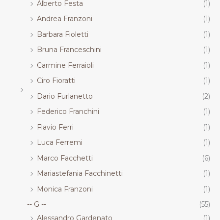
Alberto Festa
(1)
Andrea Franzoni
(1)
Barbara Fioletti
(1)
Bruna Franceschini
(1)
Carmine Ferraioli
(1)
Ciro Fioratti
(1)
Dario Furlanetto
(2)
Federico Franchini
(1)
Flavio Ferri
(1)
Luca Ferremi
(1)
Marco Facchetti
(6)
Mariastefania Facchinetti
(1)
Monica Franzoni
(1)
-- G --
(55)
Alessandro Gardenato
(1)