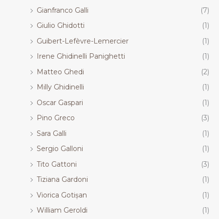
Gianfranco Galli
(7)
Giulio Ghidotti
(1)
Guibert-Lefèvre-Lemercier
(1)
Irene Ghidinelli Panighetti
(1)
Matteo Ghedi
(2)
Milly Ghidinelli
(1)
Oscar Gaspari
(1)
Pino Greco
(3)
Sara Galli
(1)
Sergio Galloni
(1)
Tito Gattoni
(3)
Tiziana Gardoni
(1)
Viorica Gotișan
(1)
William Geroldi
(1)