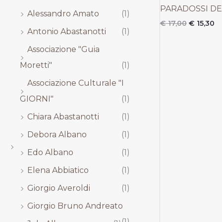
,
,
,
,
PARADOSSI DE
Alessandro Amato
(1)
0
0
0
0
0
0
0
0
€
17,00
€
15,30
Antonio Abastanotti
(1)
.
.
.
.
Associazione "Guia
Moretti"
(1)
Associazione Culturale "I
GIORNI"
(1)
Chiara Abastanotti
(1)
Debora Albano
(1)
Edo Albano
(1)
Elena Abbiatico
(1)
Giorgio Averoldi
(1)
Giorgio Bruno Andreato
(1)