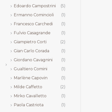
Edoardo Campostrini
(5)
Ermanno Comincioli
(1)
Francesco Carchedi
(1)
Fulvio Casagrande
(1)
Giampietro Corti
(2)
Gian Carlo Corada
(1)
Giordano Cavagnini
(1)
Gualtiero Comini
(1)
Marlène Capovin
(1)
Milde Caffetto
(2)
Mirko Cavalletto
(1)
Paola Castriota
(1)