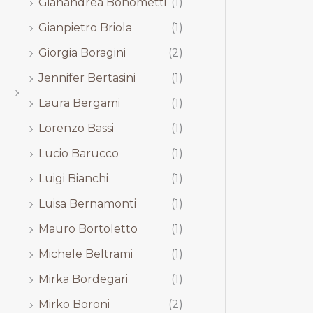
Gianandrea Bonometti
(1)
Gianpietro Briola
(1)
Giorgia Boragini
(2)
Jennifer Bertasini
(1)
Laura Bergami
(1)
Lorenzo Bassi
(1)
Lucio Barucco
(1)
Luigi Bianchi
(1)
Luisa Bernamonti
(1)
Mauro Bortoletto
(1)
Michele Beltrami
(1)
Mirka Bordegari
(1)
Mirko Boroni
(2)