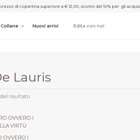
on prezzo di copertina superiore a € 12,00, sconto del 10% per gli acquis
Collane
Nuovi arrivi
Edita con noi
De Lauris
del risultato
rezzo
tuale
O OVVERO I
15,30.