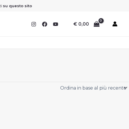
Sconto
Sconto
Sconto
Sconto
ti
su questo sito
€
0,00
I
I
I
I
F
F
F
F