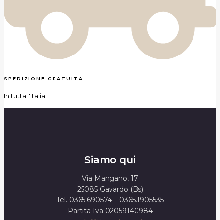
SPEDIZIONE GRATUITA
In tutta l'Italia
Siamo qui
Via Mangano, 17
25085 Gavardo (Bs)
Tel. 0365.690574 – 0365.1905535
Partita Iva 02059140984