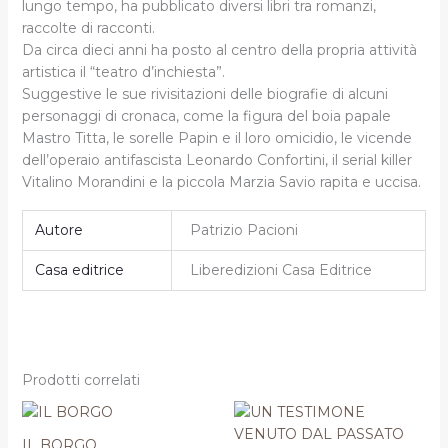
lungo tempo, ha pubblicato diversi libri tra romanzi,
raccolte di racconti.
Da circa dieci anni ha posto al centro della propria attività
artistica il “teatro d’inchiesta”.
Suggestive le sue rivisitazioni delle biografie di alcuni
personaggi di cronaca, come la figura del boia papale
Mastro Titta, le sorelle Papin e il loro omicidio, le vicende
dell’operaio antifascista Leonardo Confortini, il serial killer
Vitalino Morandini e la piccola Marzia Savio rapita e uccisa.
Autore
Patrizio Pacioni
Casa editrice
Liberedizioni Casa Editrice
Prodotti correlati
Il
Il
prezzo
prezzo
originale
attuale
IL BORGO