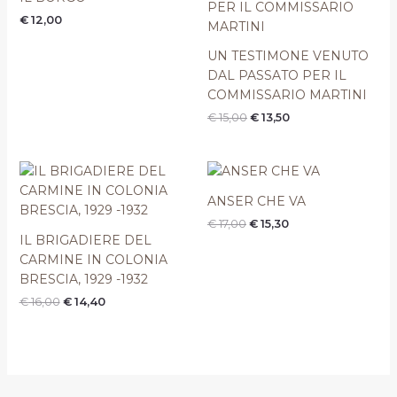
era:
è:
€
12,00
€ 15,00.
€ 13,50.
UN TESTIMONE VENUTO
DAL PASSATO PER IL
COMMISSARIO MARTINI
€
15,00
€
13,50
Il
Il
Il
Il
prezzo
prezzo
prezzo
prezzo
originale
attuale
originale
attuale
ANSER CHE VA
era:
è:
era:
è:
€
17,00
€
15,30
€ 16,00.
€ 14,40.
€ 17,00.
€ 15,30.
IL BRIGADIERE DEL
CARMINE IN COLONIA
BRESCIA, 1929 -1932
€
16,00
€
14,40