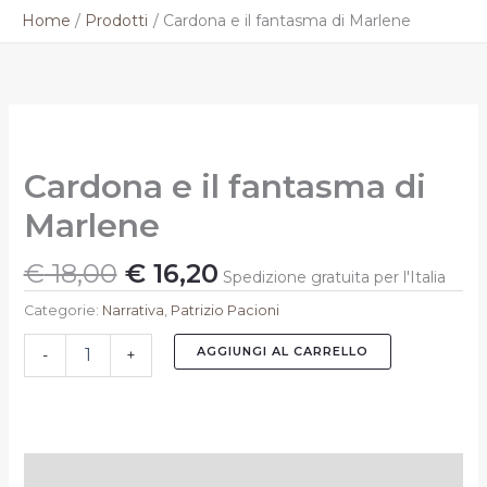
Vai
Home
Prodotti
Cardona e il fantasma di Marlene
al
contenuto
Il
Il
Cardona
prezzo
prezzo
e
originale
attuale
il
Cardona e il fantasma di
fantasma
era:
è:
di
€ 18,00.
€ 16,20.
Marlene
Marlene
quantità
€
18,00
€
16,20
Spedizione gratuita per l'Italia
Categorie:
Narrativa
,
Patrizio Pacioni
AGGIUNGI AL CARRELLO
-
+
Descrizione