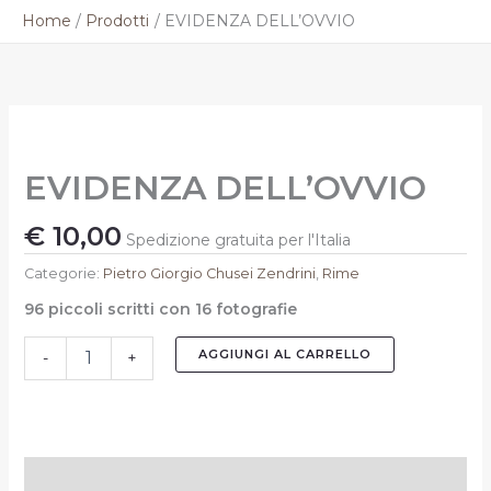
Vai
Home
Prodotti
EVIDENZA DELL’OVVIO
al
contenuto
EVIDENZA
DELL'OVVIO
quantità
EVIDENZA DELL’OVVIO
€
10,00
Spedizione gratuita per l'Italia
Categorie:
Pietro Giorgio Chusei Zendrini
,
Rime
96 piccoli scritti con 16 fotografie
AGGIUNGI AL CARRELLO
-
+
Descrizione