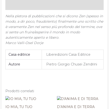
Informazioni aggiuntive
Nella pletora di pubblicazioni che si dicono Zen (spesso in
modo, a dir poco, fraudolento) finalmente uno scritto che
è veramente Zen nel senso più profondo del termine, ove
si sente un fruire/esperire il mondo in modo
autenticamente aperto e libero.
Marco Valli-Osel Dorje
Casa editrice
Liberedizioni Casa Editrice
Autore
Pietro Giorgio Chusei Zendrini
Prodotti correlati
Il
Il
prezzo
prezzo
originale
attuale
IO MIA, TU TUO
D’ANIMA E DI TERRA