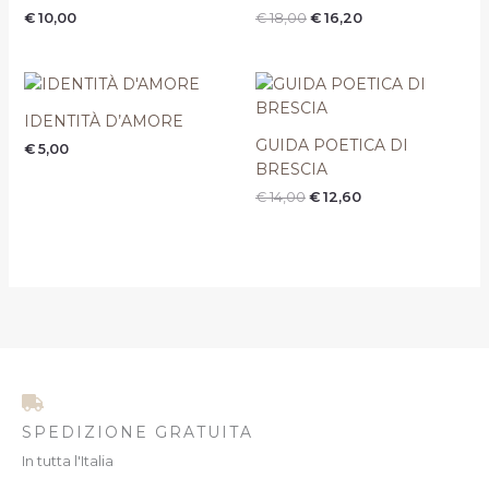
era:
è:
€
10,00
€
18,00
€
16,20
€ 18,00.
€ 16,20.
Il
Il
prezzo
prezzo
originale
attuale
IDENTITÀ D’AMORE
era:
è:
GUIDA POETICA DI
€
5,00
€ 14,00.
€ 12,60.
BRESCIA
€
14,00
€
12,60
SPEDIZIONE GRATUITA
In tutta l'Italia