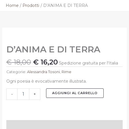
Vai
Home
Prodotti
D’ANIMA E DI TERRA
al
contenuto
Il
Il
D'ANIMA
prezzo
prezzo
E
originale
attuale
DI
D’ANIMA E DI TERRA
TERRA
era:
è:
quantità
€ 18,00.
€ 16,20.
€
18,00
€
16,20
Spedizione gratuita per l'Italia
Categorie:
Alessandra Tosoni
,
Rime
Ogni poesia è evocativamente illustrata.
AGGIUNGI AL CARRELLO
-
+
Descrizione