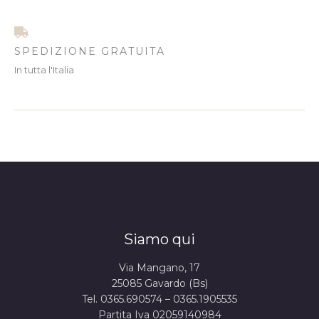
SPEDIZIONE GRATUITA
In tutta l'Italia
Siamo qui
Via Mangano, 17
25085 Gavardo (Bs)
Tel. 0365.690574 – 0365.1905535
Partita Iva 02059140984