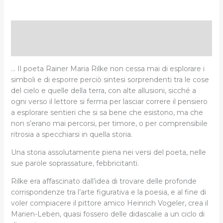
Descrizione
Informazioni aggiuntive
… Il poeta Rainer Maria Rilke non cessa mai di esplorare i
simboli e di esporre perciò sintesi sorprendenti tra le cose
del cielo e quelle della terra, con alte allusioni, sicché a
ogni verso il lettore si ferma per lasciar correre il pensiero
a esplorare sentieri che si sa bene che esistono, ma che
non s’erano mai percorsi, per timore, o per comprensibile
ritrosia a specchiarsi in quella storia.
Una storia assolutamente piena nei versi del poeta, nelle
sue parole soprassature, febbricitanti.
Rilke era affascinato dall’idea di trovare delle profonde
corrispondenze tra l’arte figurativa e la poesia, e al fine di
voler compiacere il pittore amico Heinrich Vogeler, crea il
Marien-Leben, quasi fossero delle didascalie a un ciclo di