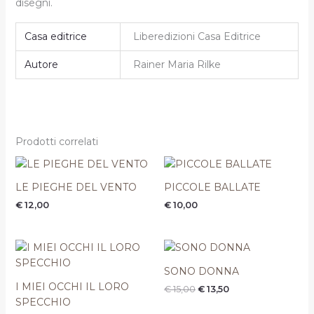
disegni.
Casa editrice
Liberedizioni Casa Editrice
Autore
Rainer Maria Rilke
Prodotti correlati
LE PIEGHE DEL VENTO
PICCOLE BALLATE
€
12,00
€
10,00
Il
Il
prezzo
prezzo
originale
attuale
SONO DONNA
era:
è:
I MIEI OCCHI IL LORO
€
15,00
€
13,50
€ 15,00.
€ 13,50.
SPECCHIO