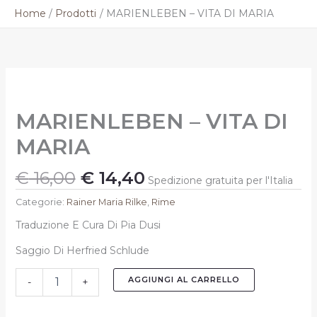
Vai
Home
Prodotti
MARIENLEBEN – VITA DI MARIA
al
contenuto
Il
Il
MARIENLEBEN
prezzo
prezzo
-
originale
attuale
VITA
MARIENLEBEN – VITA DI
DI
era:
è:
MARIA
€ 16,00.
€ 14,40.
MARIA
quantità
€
16,00
€
14,40
Spedizione gratuita per l'Italia
Categorie:
Rainer Maria Rilke
,
Rime
Traduzione E Cura Di Pia Dusi
Saggio Di Herfried Schlude
AGGIUNGI AL CARRELLO
-
+