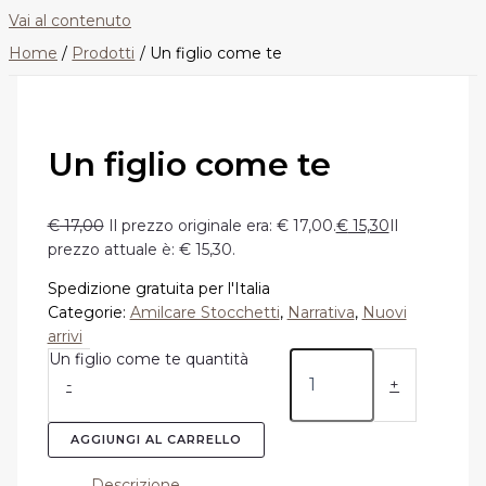
Vai al contenuto
Home
Prodotti
Un figlio come te
Un figlio come te
€
17,00
Il prezzo originale era: € 17,00.
€
15,30
Il
prezzo attuale è: € 15,30.
Spedizione gratuita per l'Italia
Categorie:
Amilcare Stocchetti
,
Narrativa
,
Nuovi
arrivi
Un figlio come te quantità
-
+
AGGIUNGI AL CARRELLO
Descrizione