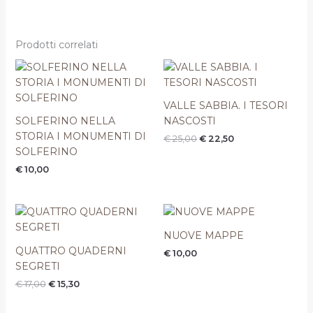
Prodotti correlati
Il
Il
prezzo
prezzo
originale
attuale
era:
è:
VALLE SABBIA. I TESORI
€ 25,00.
€ 22,50.
SOLFERINO NELLA
NASCOSTI
STORIA I MONUMENTI DI
€
25,00
€
22,50
SOLFERINO
€
10,00
Il
Il
prezzo
prezzo
originale
attuale
NUOVE MAPPE
era:
è:
QUATTRO QUADERNI
€
10,00
€ 17,00.
€ 15,30.
SEGRETI
€
17,00
€
15,30