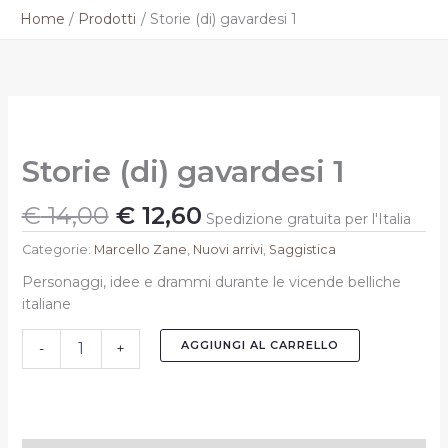
Vai
Home
Prodotti
Storie (di) gavardesi 1
al
contenuto
Il
Il
Storie
prezzo
prezzo
(di)
originale
attuale
gavardesi
Storie (di) gavardesi 1
1
era:
è:
quantità
€ 14,00.
€ 12,60.
€
14,00
€
12,60
Spedizione gratuita per l'Italia
Categorie:
Marcello Zane
,
Nuovi arrivi
,
Saggistica
Personaggi, idee e drammi durante le vicende belliche
italiane
AGGIUNGI AL CARRELLO
-
+