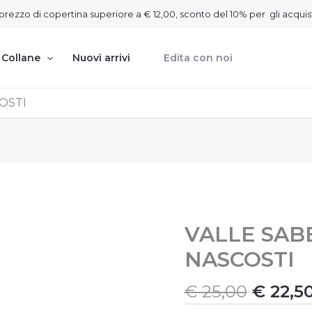
on prezzo di copertina superiore a € 12,00, sconto del 10% per gli acquis
Collane
Nuovi arrivi
Edita con noi
COSTI
Il
VALLE SABB
VALLE
SABBIA.
prezzo
NASCOSTI
I
origin
TESORI
era:
NASCOSTI
€
25,00
€
22,5
€ 25,00
quantità