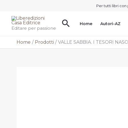
Vai
Per tutti libri c
al
contenuto
Cerca
Home
Autori-AZ
Editare per passione
Home
Prodotti
VALLE SABBIA. I TESORI NAS