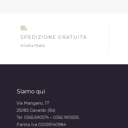
SPEDIZIONE GRATUITA
In tutta l'Italia
Siamo qui
Via Mangano, 17
25085 Gavardo (Bs)
Tel. 0365.690574 – 0365.1905535
Partita Iva 02059140984