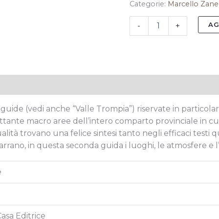
Categorie:
Marcello Zane
AG
-
+
tive
ide (vedi anche “Valle Trompia”) riservate in particolare a
ante macro aree dell’intero comparto provinciale in cui g
ualità trovano una felice sintesi tanto negli efficaci testi
rano, in questa seconda guida i luoghi, le atmosfere e l’a
e
Casa Editrice