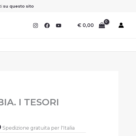
ti
su questo sito
€
0,00
Il
IA. I TESORI
prezzo
ale
attuale
è:
0
Spedizione gratuita per l'Italia
.
€ 22,50.