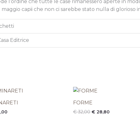
iede l’ordine che tutte le case rimanessero aperte in modo 
l 29 maggio capii che non ci sarebbe stato nulla di glorioso 
chetti
Casa Editrice
Il
Il
prezzo
prezzo
originale
attuale
NARETI
FORME
era:
è:
,00
€
32,00
€
28,80
€ 32,00.
€ 28,80.