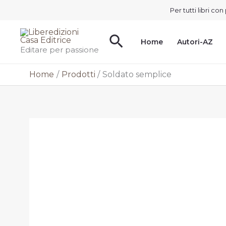
Vai
Per tutti libri c
al
contenuto
Cerca
Home
Autori-AZ
Editare per passione
Home
Prodotti
Soldato semplice