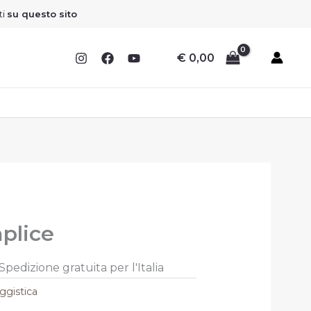
ti
su questo sito
€
0,00
l
plice
prezzo
le
attuale
Spedizione gratuita per l'Italia
è:
ggistica
.
€ 15,30.