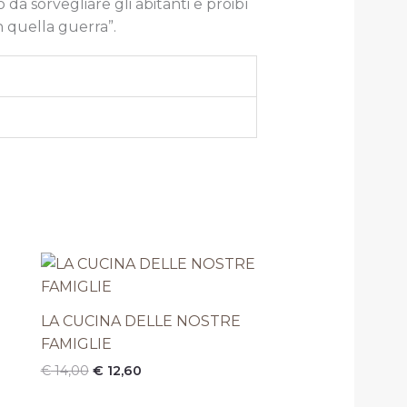
da sorvegliare gli abitanti e proibì
in quella guerra”.
Il
Il
prezzo
prezzo
originale
attuale
era:
è:
LA CUCINA DELLE NOSTRE
€ 14,00.
€ 12,60.
FAMIGLIE
€
14,00
€
12,60