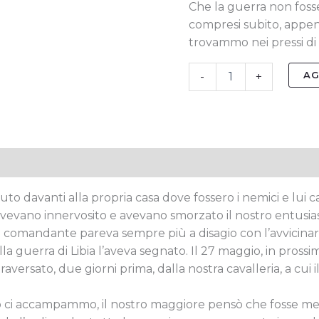
Che la guerra non foss
compresi subito, appen
trovammo nei pressi di 
AG
-
+
tive
uto davanti alla propria casa dove fossero i nemici e lui
i avevano innervosito e avevano smorzato il nostro entusi
tro comandante pareva sempre più a disagio con l’avvicinars
ella guerra di Libia l’aveva segnato. Il 27 maggio, in prossi
versato, due giorni prima, dalla nostra cavalleria, a cui 
ci accampammo, il nostro maggiore pensò che fosse megl