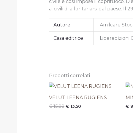
civile e così impose il coprifuoco. D
ai civili di allontanarsi dal paese. I
Autore
Amilcare Stoc
Casa editrice
Liberedizioni 
Prodotti correlati
Il
Il
prezzo
prezzo
originale
attuale
VELUT LEENA RUGIENS
MI
era:
è:
€
15,00
€
13,50
€
9
€ 15,00.
€ 13,50.