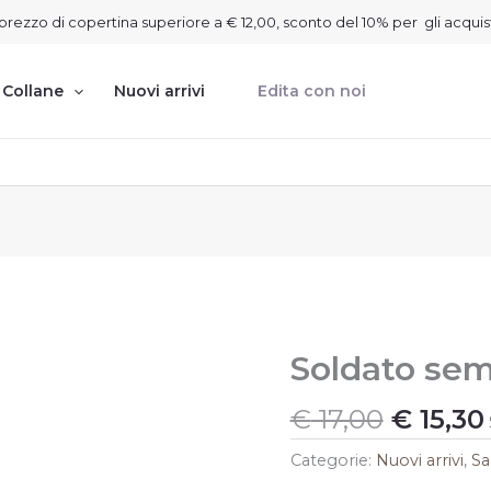
on prezzo di copertina superiore a € 12,00, sconto del 10% per gli acquis
Collane
Nuovi arrivi
Edita con noi
Il
I
Soldato sem
Soldato
semplice
prezzo
quantità
origina
€
17,00
€
15,30
era:
Categorie:
Nuovi arrivi
,
Sa
€ 17,00