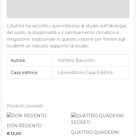
Descrizione
Informazioni aggiuntive
L’Autore ha raccolto i suoi interessi di studio sull’Idrologia
del suolo, la stagionalità e il cambiamento climatico e
l’irrigazione tradizionale in questo volume per fornire agli
studenti un robusto supporto di studio.
Autore
Stefano Barontini
Casa editrice
Liberedizioni Casa Editrice
Prodotti correlati
Il
Il
prezzo
prezzo
originale
attuale
DON REDENTO
era:
è:
QUATTRO QUADERNI
€
12,00
€ 17,00.
€ 15,30.