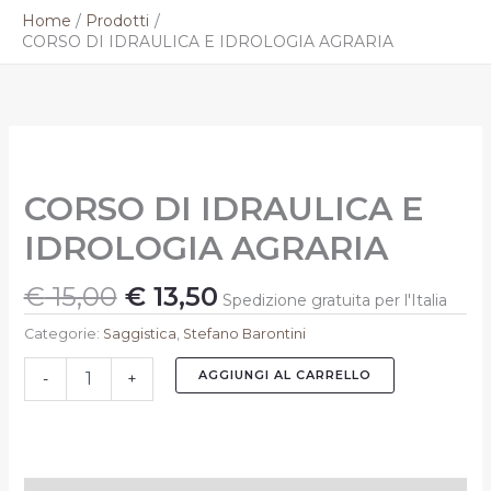
Vai
Home
Prodotti
al
CORSO DI IDRAULICA E IDROLOGIA AGRARIA
contenuto
Il
Il
CORSO
prezzo
prezzo
DI
originale
attuale
IDRAULICA
CORSO DI IDRAULICA E
E
era:
è:
IDROLOGIA
€ 15,00.
€ 13,50.
IDROLOGIA AGRARIA
AGRARIA
quantità
€
15,00
€
13,50
Spedizione gratuita per l'Italia
Categorie:
Saggistica
,
Stefano Barontini
AGGIUNGI AL CARRELLO
-
+