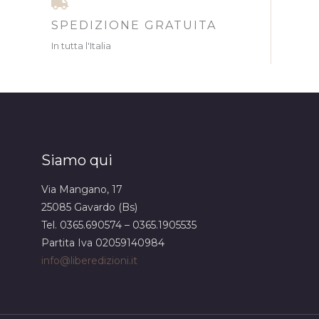
SPEDIZIONE GRATUITA
In tutta l'Italia
Siamo qui
Via Mangano, 17
25085 Gavardo (Bs)
Tel. 0365.690574 – 0365.1905535
Partita Iva 02059140984
info@liberedizioni.it