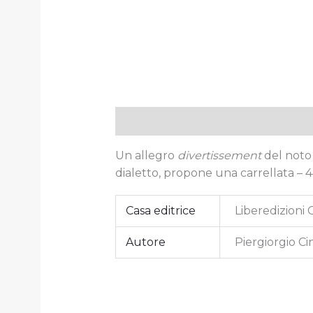
Descrizione
Informazioni aggiun
Un allegro
divertissement
del noto 
dialetto, propone una carrellata – 44 
Casa editrice
Liberedizioni 
Autore
Piergiorgio Cin