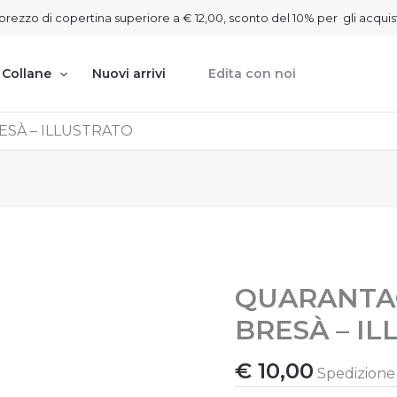
on prezzo di copertina superiore a € 12,00, sconto del 10% per gli acquis
Collane
Nuovi arrivi
Edita con noi
SÀ – ILLUSTRATO
QUARANTA
QUARANTAQUATER
GACC
BRESÀ – I
BRESÀ
-
ILLUSTRATO
€
10,00
Spedizione g
quantità