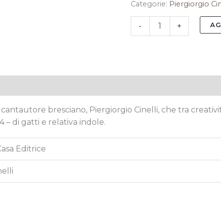
Categorie:
Piergiorgio Cin
AG
-
+
tive
cantautore bresciano, Piergiorgio Cinelli, che tra creativi
– di gatti e relativa indole.
Casa Editrice
elli