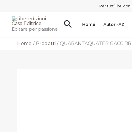
Vai
Per tutti libri c
al
contenuto
Cerca
Home
Autori-AZ
Editare per passione
Home
Prodotti
QUARANTAQUATER GACC BRE