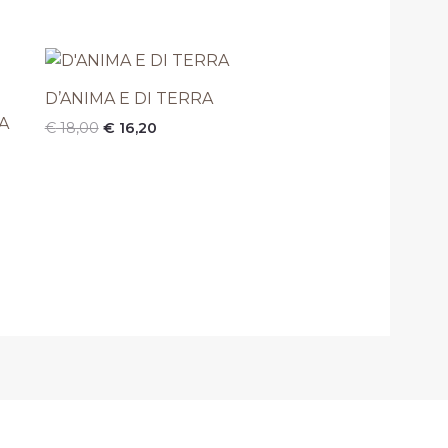
Il
Il
prezzo
prezzo
originale
attuale
D’ANIMA E DI TERRA
era:
è:
A
€
18,00
€
16,20
€ 18,00.
€ 16,20.