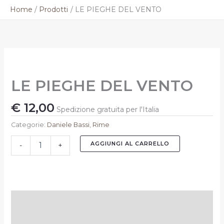
Vai
Home
Prodotti
LE PIEGHE DEL VENTO
al
contenuto
LE
PIEGHE
DEL
LE PIEGHE DEL VENTO
VENTO
quantità
€
12,00
Spedizione gratuita per l'Italia
Categorie:
Daniele Bassi
,
Rime
AGGIUNGI AL CARRELLO
-
+
Descrizione
Informazioni aggiuntive