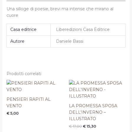
Una silloge di poesie, brevi ma intense che mirano al
cuore
Casa editrice
Liberedizioni Casa Editrice
Autore
Daniele Bassi
Prodotti correlati
Il
Il
prezzo
prezzo
originale
attuale
era:
è:
PENSIERI RAPITI AL
€ 17,00.
€ 15,30.
VENTO
LA PROMESSA SPOSA
DELL’INVERNO –
€
5,00
ILLUSTRATO
€
17,00
€
15,30