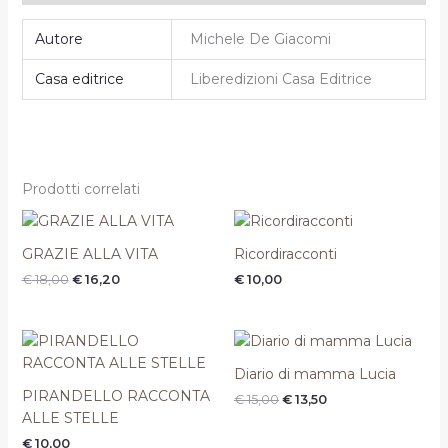
Autore
Michele De Giacomi
Casa editrice
Liberedizioni Casa Editrice
Prodotti correlati
Il
Il
prezzo
prezzo
originale
attuale
GRAZIE ALLA VITA
Ricordiracconti
era:
è:
€
18,00
€
16,20
€
10,00
€ 18,00.
€ 16,20.
Il
Il
prezzo
prezzo
originale
attuale
Diario di mamma Lucia
era:
è:
PIRANDELLO RACCONTA
€
15,00
€
13,50
€ 15,00.
€ 13,50.
ALLE STELLE
€
10,00