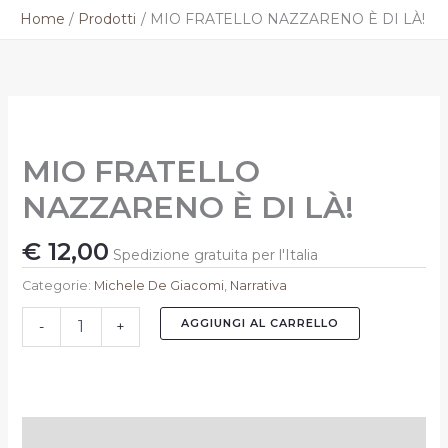
Vai
Home
Prodotti
MIO FRATELLO NAZZARENO È DI LÀ!
al
contenuto
MIO
FRATELLO
NAZZARENO
MIO FRATELLO
È
DI
NAZZARENO È DI LÀ!
LÀ!
quantità
€
12,00
Spedizione gratuita per l'Italia
Categorie:
Michele De Giacomi
,
Narrativa
AGGIUNGI AL CARRELLO
-
+
Informazioni aggiuntive