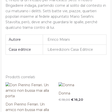
Brigadiere indaga, partendo come al solito dal contesto in
cui maturano i delitti. Setti batte vie, piazze, quartieri
popolari insieme al fedele appuntato Mario Serafini.
Stavolta, però, deve anche guardarsi le spalle, perché
qualcuno trama contro di lui.
Autore
Enrico Mirani
Casa editrice
Liberedizioni Casa Editrice
Prodotti correlati
Il
Il
prezzo
prezzo
originale
attuale
Donna
era:
è:
€
18,00
€
16,20
€ 18,00.
€ 16,20.
Don Pierino Ferrari. Un
amico non bussa mai alla