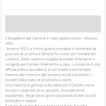
Descrizione
Informazioni aggiuntive
Il Brigadiere del Carmine e i ladri gastronomici – Brescia,
1920
“Inverno 1920, la Prima guerra mondiale è terminata da
poco più di un anno e Brescia fa i conti con l’eredità del
conflitto. Nelle caserme migliaia di soldati attendono il
congedo per tornare finalmente a casa. La violenza è una
diffusa pratica quotidiana, la criminalità è aumentata
insieme alla miseria e alle tensioni sociali e politiche, i
bordelli traboccano di prostitute e clienti.
Una mattina di gennaio sulla salita per il Castello viene
trovato il cadavere di un giovane, orrendamente
assassinato. Negli stessi giorni una banda di ladri svuota
botteghe e negozi.
È l’inizio di un incubo per Francesco Setti. Il nostro