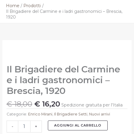
Vai
Home
Prodotti
al
Il Brigadiere del Carmine e i ladri gastronomici – Brescia,
contenuto
1920
Il
Il
Il
prezzo
prezzo
Brigadiere
originale
attuale
del
Carmine
era:
è:
Il Brigadiere del Carmine
e
€ 18,00.
€ 16,20.
i
e i ladri gastronomici –
ladri
gastronomici
Brescia, 1920
-
Brescia,
€
18,00
€
16,20
1920
Spedizione gratuita per l'Italia
quantità
Categorie:
Enrico Mirani
,
Il Brigadiere Setti
,
Nuovi arrivi
AGGIUNGI AL CARRELLO
-
+