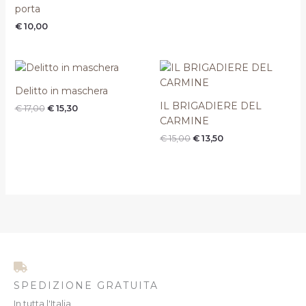
porta
€
10,00
Il
Il
Il
Il
prezzo
prezzo
prezzo
prezzo
originale
attuale
originale
attuale
Delitto in maschera
era:
è:
era:
è:
IL BRIGADIERE DEL
€
17,00
€
15,30
€ 17,00.
€ 15,30.
€ 15,00.
€ 13,50.
CARMINE
€
15,00
€
13,50
SPEDIZIONE GRATUITA
In tutta l'Italia