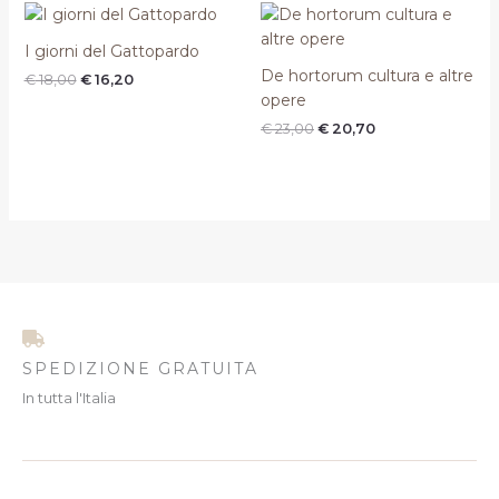
Il
Il
Il
Il
prezzo
prezzo
prezzo
prezzo
originale
attuale
originale
attuale
I giorni del Gattopardo
era:
è:
era:
è:
De hortorum cultura e altre
€
18,00
€
16,20
€ 18,00.
€ 16,20.
€ 23,00.
€ 20,70.
opere
€
23,00
€
20,70
SPEDIZIONE GRATUITA
In tutta l'Italia