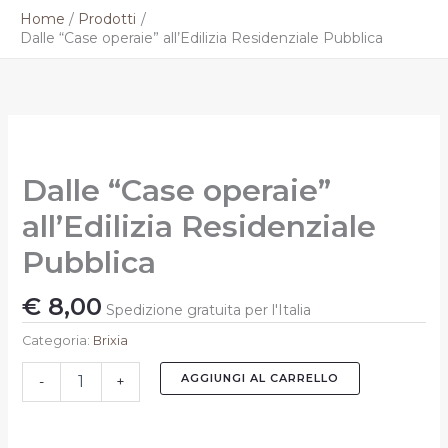
Vai
Home
Prodotti
al
Dalle “Case operaie” all’Edilizia Residenziale Pubblica
contenuto
Dalle
"Case
operaie"
Dalle “Case operaie”
all'Edilizia
Residenziale
all’Edilizia Residenziale
Pubblica
quantità
Pubblica
€
8,00
Spedizione gratuita per l'Italia
Categoria:
Brixia
AGGIUNGI AL CARRELLO
-
+