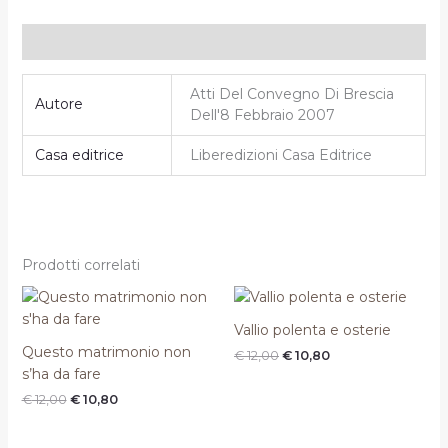
Informazioni aggiuntive
Atti Del Convegno Di Brescia
Autore
Dell'8 Febbraio 2007
Casa editrice
Liberedizioni Casa Editrice
Prodotti correlati
Il
Il
Il
Il
prezzo
prezzo
prezzo
prezzo
originale
attuale
originale
attuale
Vallio polenta e osterie
era:
è:
era:
è:
Questo matrimonio non
€
12,00
€
10,80
€ 12,00.
€ 10,80.
€ 12,00.
€ 10,80.
s’ha da fare
€
12,00
€
10,80