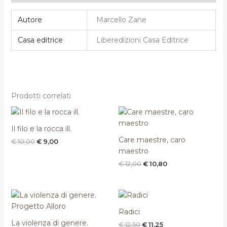
Autore
Marcello Zane
Casa editrice
Liberedizioni Casa Editrice
Prodotti correlati
Il
Il
Il
Il
prezzo
prezzo
prezzo
prezzo
originale
attuale
originale
attuale
Il filo e la rocca ill.
era:
è:
era:
è:
Care maestre, caro
€
10,00
€
9,00
€ 10,00.
€ 9,00.
€ 12,00.
€ 10,80.
maestro
€
12,00
€
10,80
Il
Il
Il
Il
prezzo
prezzo
prezzo
prezzo
originale
attuale
originale
attuale
Radici
era:
è:
era:
è:
La violenza di genere.
€
12,50
€
11,25
€ 10,00.
€ 9,00.
€ 12,50.
€ 11,25.