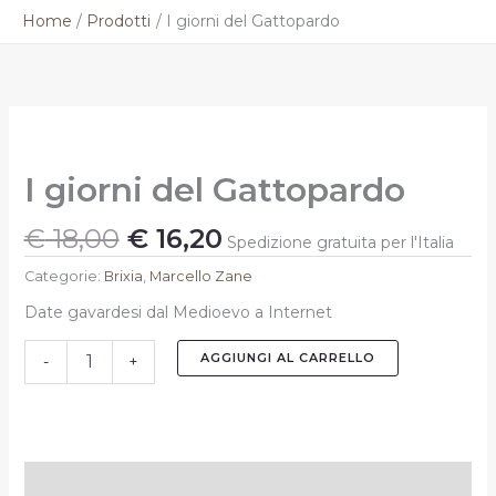
Vai
Home
Prodotti
I giorni del Gattopardo
al
contenuto
Il
Il
I
prezzo
prezzo
giorni
originale
attuale
del
I giorni del Gattopardo
Gattopardo
era:
è:
quantità
€ 18,00.
€ 16,20.
€
18,00
€
16,20
Spedizione gratuita per l'Italia
Categorie:
Brixia
,
Marcello Zane
Date gavardesi dal Medioevo a Internet
AGGIUNGI AL CARRELLO
-
+
Informazioni aggiuntive