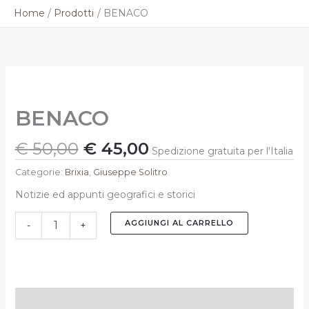
Vai
Home
Prodotti
BENACO
al
contenuto
Il
Il
BENACO
prezzo
prezzo
quantità
originale
attuale
BENACO
era:
è:
€ 50,00.
€ 45,00.
€
50,00
€
45,00
Spedizione gratuita per l'Italia
Categorie:
Brixia
,
Giuseppe Solitro
Notizie ed appunti geografici e storici
AGGIUNGI AL CARRELLO
-
+
Informazioni aggiuntive