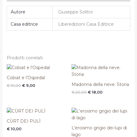
Autore
Giuseppe Solitro
Casa editrice
Liberedizioni Casa Editrice
Prodotti correlati
Il
Il
Il
Il
prezzo
prezzo
prezzo
prezzo
originale
attuale
originale
attuale
Cobiat e l’Ospedal
era:
è:
era:
è:
Madonna della neve. Storia
€
10,00
€
9,00
€ 10,00.
€ 9,00.
€ 20,00.
€ 18,00.
€
20,00
€
18,00
Il
Il
prezzo
prezzo
originale
attuale
CÙRT DEI PULÌ
era:
è:
L’eroismo grigio dei lupi di
€
10,00
€ 16,00.
€ 14,40.
lago