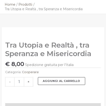
Vai
Home
Prodotti
al
Tra Utopia e Realtà , tra Speranza e Misericordia
contenuto
Tra
Utopia
e
Tra Utopia e Realtà , tra
Realtà
,
Speranza e Misericordia
tra
Speranza
€
8,00
e
Spedizione gratuita per l'Italia
Misericordia
Categoria:
Cooperare
quantità
AGGIUNGI AL CARRELLO
-
+