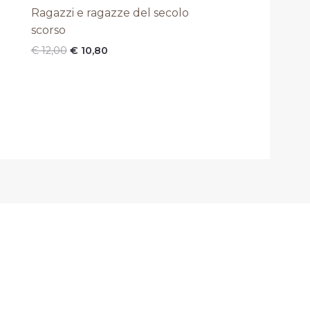
era:
è:
Ragazzi e ragazze del secolo
€ 12,00.
€ 10,80.
scorso
€
12,00
€
10,80