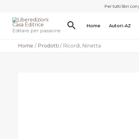
Vai
Per tutti libri c
al
contenuto
Cerca
Home
Autori-AZ
Editare per passione
Home
Prodotti
Ricordi, Ninetta