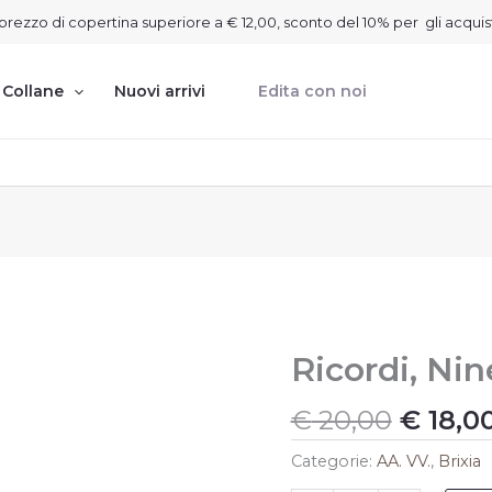
on prezzo di copertina superiore a € 12,00, sconto del 10% per gli acquis
Collane
Nuovi arrivi
Edita con noi
Il
Ricordi, Nin
Ricordi,
Ninetta
prezzo
quantità
origin
€
20,00
€
18,0
era:
Categorie:
AA. VV.
,
Brixia
€ 20,0