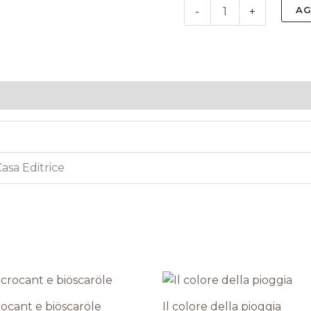
AG
-
+
Casa Editrice
Il
Il
Il
Il
prezzo
prezzo
prezzo
prezzo
originale
attuale
originale
attuale
ocant e biöscaröle
Il colore della pioggia