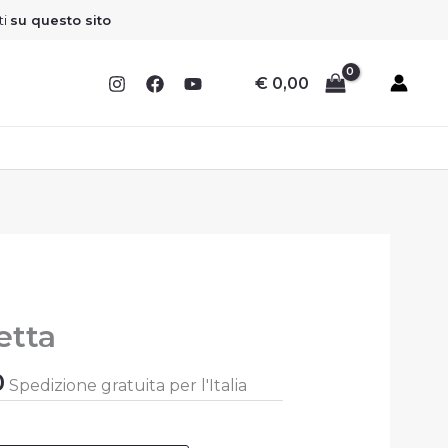
ti
su questo sito
€
0,00
Il
etta
prezzo
ale
attuale
0
Spedizione gratuita per l'Italia
è:
0.
€ 18,00.