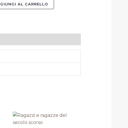
GIUNGI AL CARRELLO
Il
Il
prezzo
prezzo
originale
attuale