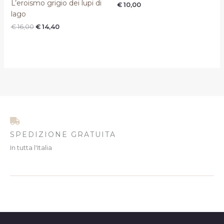
L’eroismo grigio dei lupi di
€
10,00
€ 16,00.
€ 14,40.
lago
€
16,00
€
14,40
SPEDIZIONE GRATUITA
In tutta l'Italia