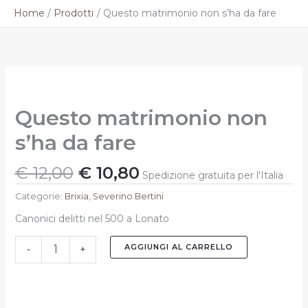
Vai
Home
Prodotti
Questo matrimonio non s’ha da fare
al
contenuto
Il
Il
Questo
prezzo
prezzo
matrimonio
originale
attuale
non
Questo matrimonio non
s'ha
era:
è:
da
€ 12,00.
€ 10,80.
s’ha da fare
fare
quantità
€
12,00
€
10,80
Spedizione gratuita per l'Italia
Categorie:
Brixia
,
Severino Bertini
Canonici delitti nel 500 a Lonato
AGGIUNGI AL CARRELLO
-
+