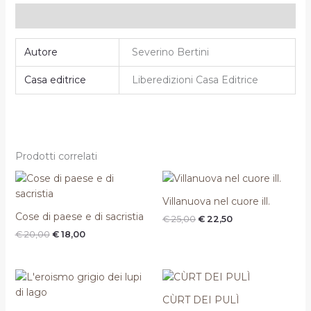
Informazioni aggiuntive
Autore
Severino Bertini
Casa editrice
Liberedizioni Casa Editrice
Prodotti correlati
Il
Il
Il
Il
prezzo
prezzo
prezzo
prezzo
originale
attuale
originale
attuale
Villanuova nel cuore ill.
era:
è:
era:
è:
Cose di paese e di sacristia
€
25,00
€
22,50
€ 20,00.
€ 18,00.
€ 25,00.
€ 22,50.
€
20,00
€
18,00
Il
Il
prezzo
prezzo
originale
attuale
CÙRT DEI PULÌ
era:
è: