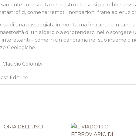
fusamente conosciuta nel nostro Paese;
si potrebbe anzi 
catastrofici,
come terremoti, inondazioni, frane ed eruzio
orso di una passeggiata in montagna
(ma anche in tanti al
 maestosità di un albero
o a sorprenderci nello scorgere u
 interessanti –
come in un panorama nel suo insieme o nel
nze Geologiche.
i, Claudio Colombi
Casa Editrice
Il
Il
Il
Il
prezzo
prezzo
prezzo
prezzo