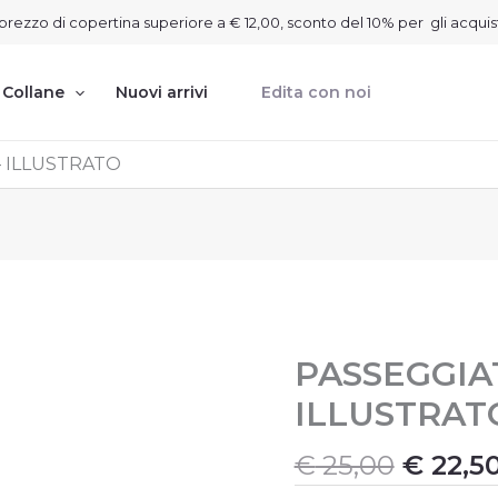
on prezzo di copertina superiore a € 12,00, sconto del 10% per gli acquis
Collane
Nuovi arrivi
Edita con noi
 ILLUSTRATO
Il
PASSEGGIA
PASSEGGIATE
GEOLOGICHE
prezzo
ILLUSTRAT
-
origin
ILLUSTRATO
era:
quantità
€
25,00
€
22,5
€ 25,00