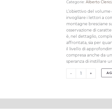
Categorie:
Alberto Clerici
L’obiettivo del volume c
invogliare i lettori
a co
montagne bresciane s
osservazione di caratt
è, nel dettaglio, compl
affrontata, sia per qua
il livello di approfond
compresa anche da un p
speranza di instillare u
AG
-
+
tive