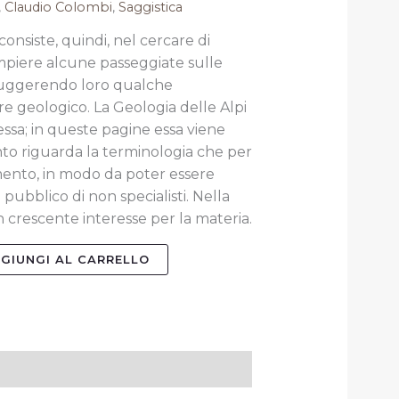
,
Claudio Colombi
,
Saggistica
onsiste, quindi, nel cercare di
mpiere alcune passeggiate sulle
uggerendo loro qualche
ere geologico.
La Geologia delle Alpi
essa;
in queste pagine essa viene
nto riguarda la terminologia che per
imento,
in modo da poter essere
ubblico di non specialisti.
Nella
n crescente interesse per la materia.
GIUNGI AL CARRELLO