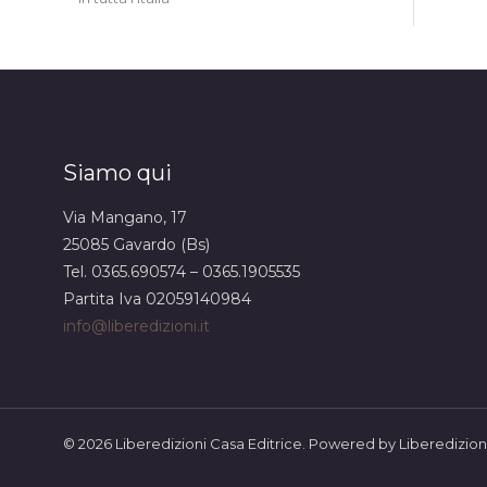
Siamo qui
Via Mangano, 17
25085 Gavardo (Bs)
Tel. 0365.690574 – 0365.1905535
Partita Iva 02059140984
info@liberedizioni.it
© 2026 Liberedizioni Casa Editrice. Powered by Liberedizioni