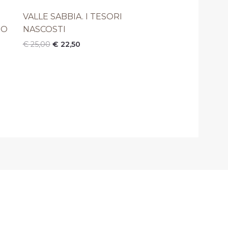
originale
attuale
era:
è:
VALLE SABBIA. I TESORI
€ 25,00.
€ 22,50.
IO
NASCOSTI
€
25,00
€
22,50