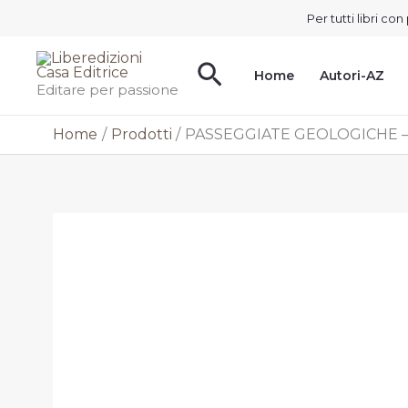
Vai
Per tutti libri c
al
contenuto
Cerca
Home
Autori-AZ
Editare per passione
Home
Prodotti
PASSEGGIATE GEOLOGICHE –