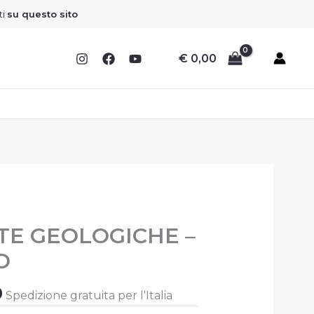
ti
su questo sito
€
0,00
Il
TE GEOLOGICHE –
prezzo
O
ale
attuale
è:
0
Spedizione gratuita per l'Italia
.
€ 22,50.