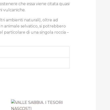
sostenere che essa viene citata quasi
ni vulcaniche.
tri ambienti naturali),
oltre ad
n animale selvatico,
si potrebbero
 particolare di una singola roccia –
Il
Il
prezzo
prezzo