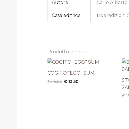
Autore
Carlo Albert
Casa editrice
Liberedizioni 
Prodotti correlati
Il
Il
prezzo
prezzo
originale
attuale
COGITO “EGO” SUM
era:
è:
ST
€
15,00
€
13,50
€ 15,00.
€ 13,50.
SA
€
1