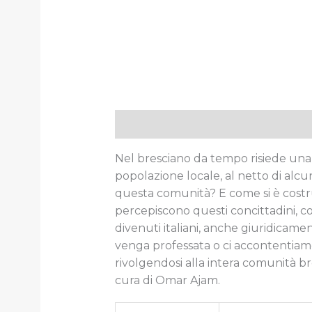
Descrizione
Informazioni aggiun
Nel bresciano da tempo risiede una d
popolazione locale, al netto di alcune
questa comunità? E come si è costru
percepiscono questi concittadini, co
divenuti italiani, anche giuridicam
venga professata o ci accontentiamo 
rivolgendosi alla intera comunità b
cura di Omar Ajam.