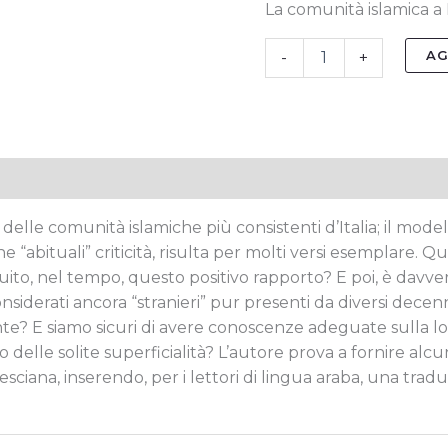
La comunità islamica a 
AG
-
+
tive
elle comunità islamiche più consistenti d’Italia;
il model
 “abituali” criticità, risulta per molti versi esemplare.
Qua
ito, nel tempo, questo positivo rapporto? E poi, è davver
nsiderati ancora “stranieri”
pur presenti da diversi decenn
ente?
E siamo sicuri di avere conoscenze adeguate sulla lo
delle solite superficialità?
L’autore prova a fornire alc
resciana, inserendo,
per i lettori di lingua araba, una tra