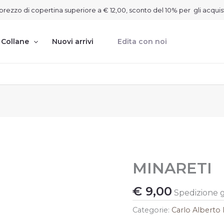
on prezzo di copertina superiore a € 12,00, sconto del 10% per gli acquis
Collane
Nuovi arrivi
Edita con noi
MINARETI
MINARETI
quantità
€
9,00
Spedizione gr
Categorie:
Carlo Albert