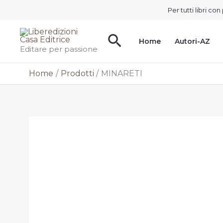
Vai
Per tutti libri c
al
contenuto
Cerca
Home
Autori-AZ
Editare per passione
Home
Prodotti
MINARETI