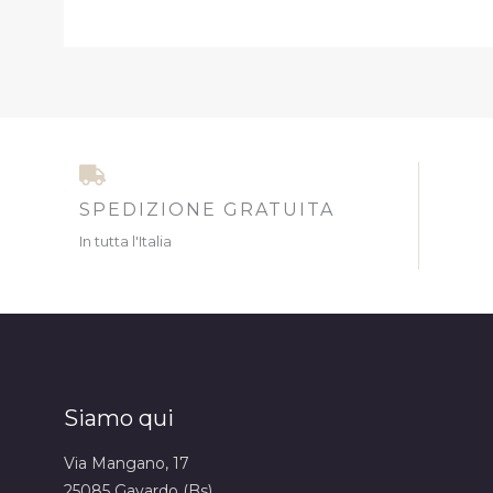
SPEDIZIONE GRATUITA
In tutta l'Italia
Siamo qui
Via Mangano, 17
25085 Gavardo (Bs)